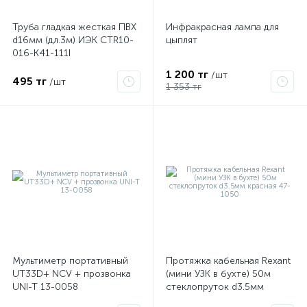
Труба гладкая жесткая ПВХ
Инфракрасная лампа для
d16мм (дл.3м) ИЭК CTR10-
цыплят
016-K41-111I
1 200 тг
/шт
495 тг
/шт
1 353 тг
Мультиметр портативный
Протяжка кабельная Rexant
UT33D+ NCV + прозвонка
(мини УЗК в бухте) 50м
UNI-T 13-0058
стеклопруток d3.5мм
красная 47-1050