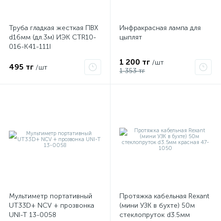
Труба гладкая жесткая ПВХ
Инфракрасная лампа для
d16мм (дл.3м) ИЭК CTR10-
цыплят
016-K41-111I
1 200 тг
/шт
495 тг
/шт
1 353 тг
Мультиметр портативный
Протяжка кабельная Rexant
UT33D+ NCV + прозвонка
(мини УЗК в бухте) 50м
UNI-T 13-0058
стеклопруток d3.5мм