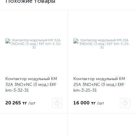
Похожие товары
е
Контактор модульный КМ
Контактор модульный КМ
32А 3NО+NC (3 мод.) EKF
25А 3NО+NC (3 мод.) EKF
km-3-32-31
km-3-25-31
ые
20 265 тг
16 000 тг
/шт
/шт
ие