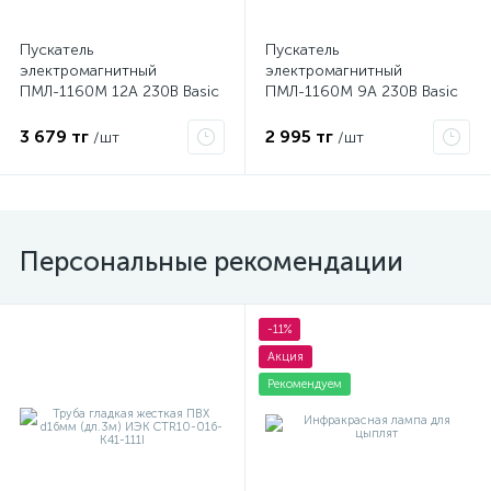
Пускатель
Пускатель
электромагнитный
электромагнитный
ПМЛ-1160М 12А 230В Basic
ПМЛ-1160М 9А 230В Basic
EKF pml-s-12-230-basic
EKF pml-s-9-230-basic
3 679 тг
2 995 тг
/шт
/шт
Персональные рекомендации
-11%
Акция
Рекомендуем