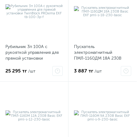
ые
Рубильник 3п 100А с
Пускатель
рукояткой управления для
электромагнитный
прямой установки
ПМЛ-1160ДМ 18А 230В
TwinBlock PROxima EKF tb-
Basic EKF pml-s-18-230-
100-3p-f
basic
25 295 тг
3 887 тг
/шт
/шт