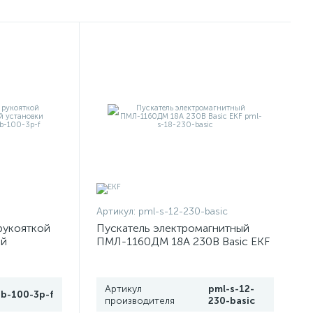
Артикул:
pml-s-12-230-basic
рукояткой
Пускатель электромагнитный
ой
ПМЛ-1160ДМ 18А 230В Basic EKF
 PROxima
pml-s-18-230-basic
Артикул
pml-s-12-
tb-100-3p-f
производителя
230-basic