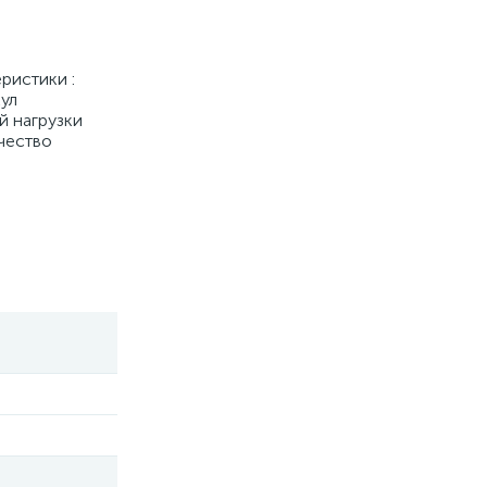
ристики :
кул
й нагрузки
чество