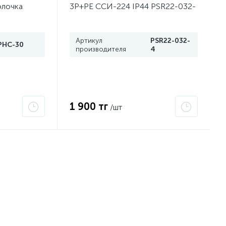
олочка
3P+PЕ ССИ-224 IP44 PSR22-032-
T6 Gc x
4 ИЭК
Артикул
PSR22-032-
PHC-30
производителя
4
1 900 тг
/шт