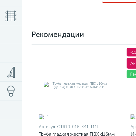
Рекомендации
-1
Ак
Ре
Артикул:
CTR10-016-K41-111I
Ар
Труба гладкая жесткая ПВХ d16мм
Ин