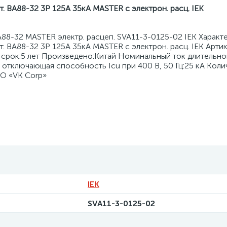
вт. ВА88-32 3Р 125А 35кА MASTER с электрон. расц. IEK
88-32 MASTER электр. расцеп. SVA11-3-0125-02 IEK Характе
. ВА88-32 3Р 125А 35кА MASTER с электрон. расц. IEK Арти
срок:5 лет Произведено:Китай Номинальный ток длительно
 отключающая способность Icu при 400 В, 50 Гц:25 кА Коли
ОО «VK Corp»
IEK
SVA11-3-0125-02