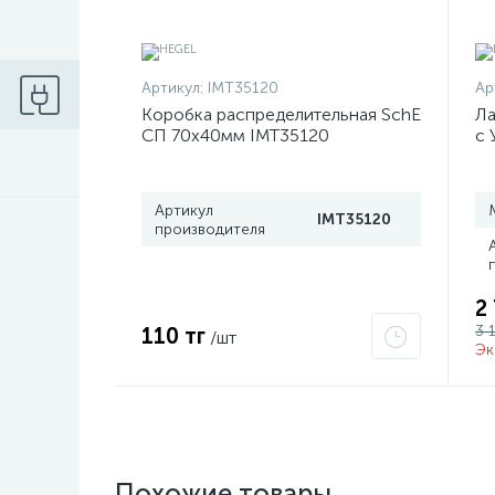
Артикул:
IMT35120
Ар
Коробка распределительная SchE
Ла
СП 70х40мм IMT35120
с 
T8
Артикул
IMT35120
производителя
2
3 
110 тг
/шт
Эк
Похожие товары