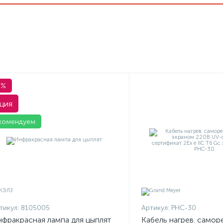
1%
ция
комендуем
тикул:
8105005
Артикул:
PHC-30
фракрасная лампа для цыплят
Кабель нагрев. саморе