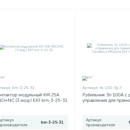
тикул:
km-3-25-31
Артикул:
tb-100-3p-f
нтактор модульный КМ 25А
Рубильник 3п 100А с 
О+NC (3 мод.) EKF km-3-25-31
управления для прям
установки TwinBlock
EKF tb-100-3p-f
Артикул
Артикул
km-3-25-31
производителя
производителя