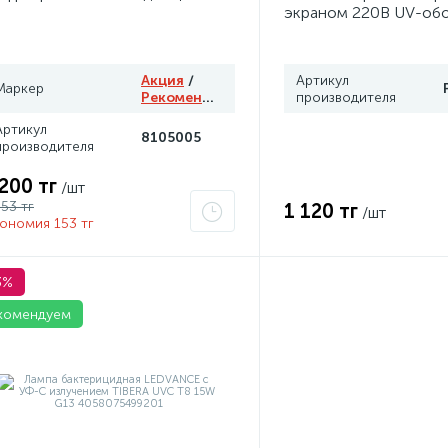
экраном 220В UV-об
сертификат 2Ex e IIC 
Grand Meyer PHC-30
Акция
/
Артикул
Маркер
Рекомендуем
производителя
Артикул
8105005
производителя
 200 тг
/шт
353 тг
1 120 тг
/шт
ономия 153 тг
3%
комендуем