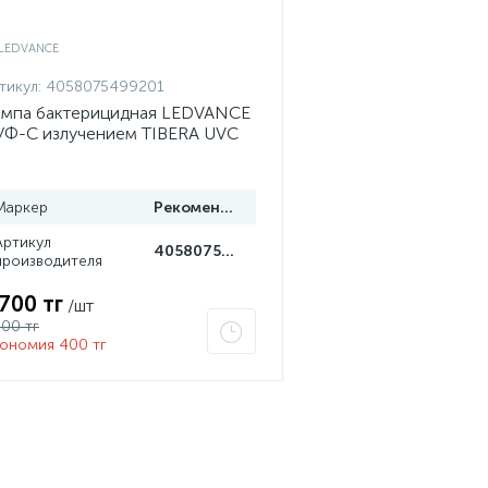
тикул:
4058075499201
мпа бактерицидная LEDVANCE
УФ-С излучением TIBERA UVC
 15W G13 4058075499201
Маркер
Рекомендуем
Артикул
4058075499201
производителя
 700 тг
/шт
100 тг
ономия 400 тг