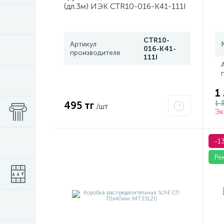
(дл.3м) ИЭК CTR10-016-K41-111I
CTR10-
Артикул
016-K41-
производителя
111I
1
1 
495 тг
/шт
Эк
-1
Ре