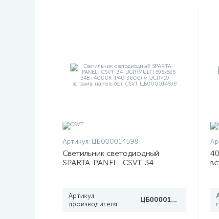
Артикул:
ЦБ000014598
Ар
Светильник светодиодный
40
SPARTA-PANEL- CSVT-34-
вс
UGR/MULTI 595х595 34Вт 4000К
C
IP40 3800лм UGR<19 встраив.
панель бел. CSVT ЦБ000014598
Артикул
ЦБ000014598
производителя