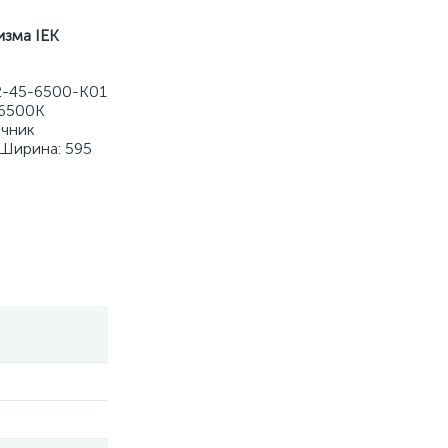
изма IEK
2-45-6500-K01
 6500К
очник
 Ширина: 595