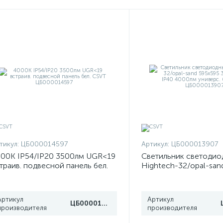
тикул:
ЦБ000014597
Артикул:
ЦБ000013907
00К IP54/IP20 3500лм UGR<19
Светильник светодио
траив. подвесной панель бел.
Hightech-32/opal-san
SVT ЦБ000014597
32Вт 4000К IP40 400
универс. бел. CSVT 
Артикул
Артикул
ЦБ000014597
производителя
производителя