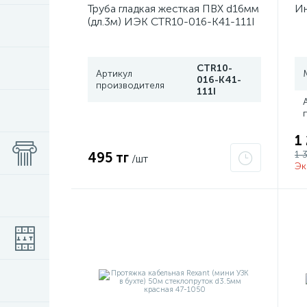
Труба гладкая жесткая ПВХ d16мм
Ин
(дл.3м) ИЭК CTR10-016-K41-111I
CTR10-
Артикул
016-K41-
производителя
111I
1
1 
495 тг
/шт
Эк