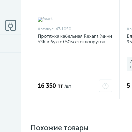
Артикул:
47-1050
Ар
Протяжка кабельная Rexant (мини
Вя
УЗК в бухте) 50м стеклопруток
95
d3.5мм красная 47-1050
16 350 тг
5
/шт
Похожие товары