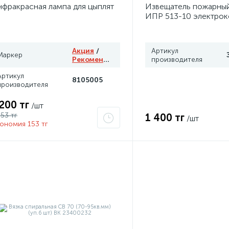
фракрасная лампа для цыплят
Извещатель пожарны
ИПР 513-10 электрок
Рубеж
Акция
/
Артикул
Маркер
Рекомендуем
производителя
Артикул
8105005
производителя
 200 тг
/шт
353 тг
1 400 тг
/шт
ономия 153 тг