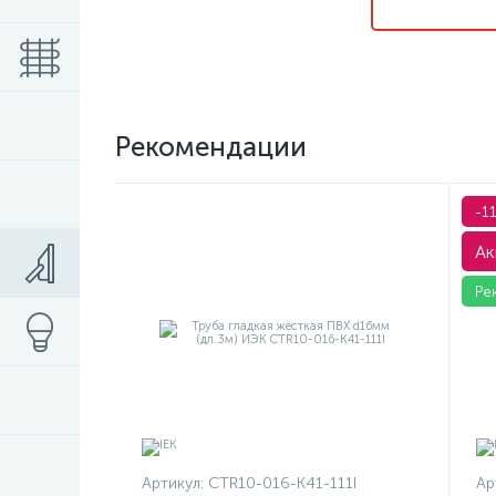
Рекомендации
-1
Ак
Ре
Артикул:
CTR10-016-K41-111I
Ар