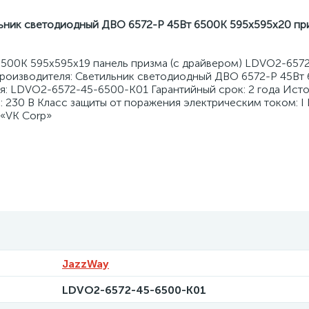
ьник светодиодный ДВО 6572-P 45Вт 6500К 595х595х20 пр
6500К 595х595х19 панель призма (с драйвером) LDVO2-657
роизводителя: Светильник светодиодный ДВО 6572-P 45Вт
я: LDVO2-6572-45-6500-K01 Гарантийный срок: 2 года Ист
 230 В Класс защиты от поражения электрическим током: I
 «VK Corp»
JazzWay
LDVO2-6572-45-6500-K01