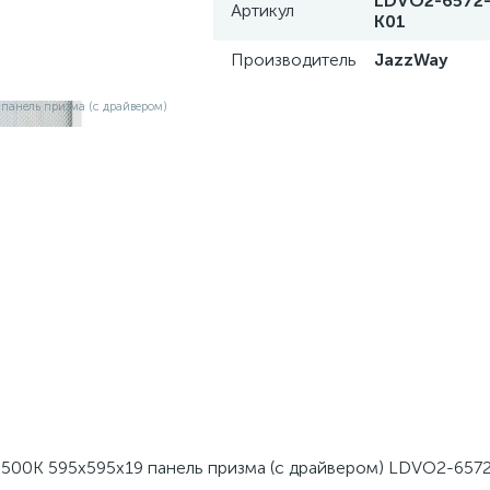
LDVO2-6572-
Артикул
K01
Производитель
JazzWay
6500К 595х595х19 панель призма (с драйвером) LDVO2-657