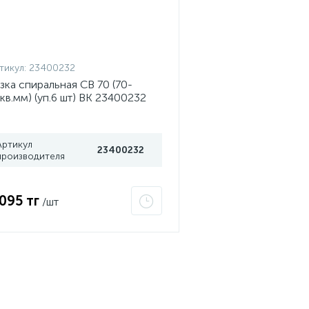
тикул:
23400232
зка спиральная СВ 70 (70-
кв.мм) (уп.6 шт) ВК 23400232
Артикул
23400232
производителя
 095 тг
/шт