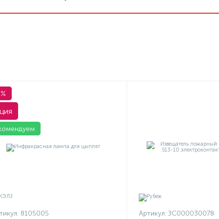
1%
ция
комендуем
тикул:
8105005
Артикул:
ЗС000030078