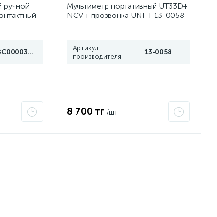
й ручной
Мультиметр портативный UT33D+
онтактный
NCV + прозвонка UNI-T 13-0058
Артикул
ЗС000030078
13-0058
производителя
8 700 тг
/шт