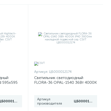
Артикул:
ЦБ000012174
дный
Светильник светодиодный
d 595х595
FLORA-36 OPAL-1540 36Вт 4000К
0лм
IP40 3600лм накладной
ЦБ000013907
подвесной сер. CSVT
ЦБ000012174
Артикул
ЦБ000013907
ЦБ000012174
производителя