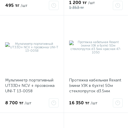
1 200 тг
/шт
495 тг
/шт
1 353 тг
Мультиметр портативный
Протяжка кабельная Rexant
UT33D+ NCV + прозвонка
(мини УЗК в бухте) 50м
UNI-T 13-0058
стеклопруток d3.5мм
красная 47-1050
8 700 тг
16 350 тг
/шт
/шт