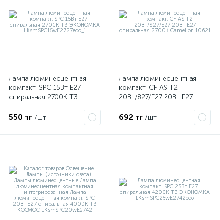
Лампа люминесцентная
Лампа люминесцентная
компакт. SPC 15Вт E27
компакт. CF AS T2
спиральная 2700К Т3
20Вт/827/E27 20Вт E27
ЭКОНОМКА
спиральная 2700К Camelion
LKsmSPC15wE2727eco_1
10621
550 тг
692 тг
/шт
/шт
е
ые
ие