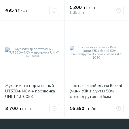
1 200 тг
/шт
495 тг
/шт
1 353 тг
Мультиметр портативный
Протяжка кабельная Rexant
UT33D+ NCV + прозвонка
(мини УЗК в бухте) 50м
UNI-T 13-0058
стеклопруток d3.5мм
красная 47-1050
8 700 тг
16 350 тг
/шт
/шт