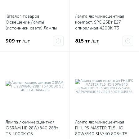
Каталог товаров
Лампа люминесцентная
ые
Освещение Лампы
компакт. SPC 25Вт E27
(источники света) Лампы
спиральная 4200К Т3
люминесцентные Лампа
ЭКОНОМКА
люминесцентная
LKsmSPC25wE2742eco
909 тг
815 тг
/шт
/шт
компактная
интегрированная Лампа
люминесцентная компакт.
SPC 20Вт E27 спиральная
4000К Т3 КОСМОС
LKsmSPC20wE2742
Лампа люминесцентная
Лампа люминесцентная
OSRAM HE 28W/840 28Вт
PHILIPS MASTER TL5 HO
T5 4000К G5
80W/840 SLV/40 80Вт T5