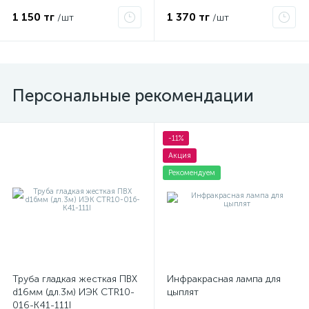
4050300464725
4000К G5 смол.
927929584057 /
1 150 тг
1 370 тг
/шт
/шт
871150071045155
Персональные рекомендации
-11%
Акция
Рекомендуем
Труба гладкая жесткая ПВХ
Инфракрасная лампа для
d16мм (дл.3м) ИЭК CTR10-
цыплят
016-K41-111I