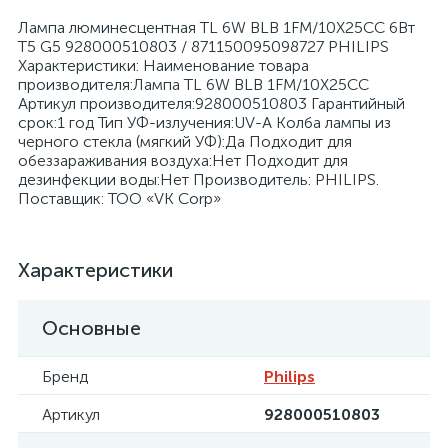
Лампа люминесцентная TL 6W BLB 1FM/10X25CC 6Вт
T5 G5 928000510803 / 871150095098727 PHILIPS
Характеристики: Наименование товара
производителя:Лампа TL 6W BLB 1FM/10X25CC
Артикул производителя:928000510803 Гарантийный
срок:1 год Тип УФ-излучения:UV-A Колба лампы из
я
черного стекла (мягкий УФ):Да Подходит для
обеззараживания воздуха:Нет Подходит для
дезинфекции воды:Нет Производитель: PHILIPS.
Поставщик: ТОО «VK Corp»
Характеристики
Основные
Бренд
Philips
Артикул
928000510803