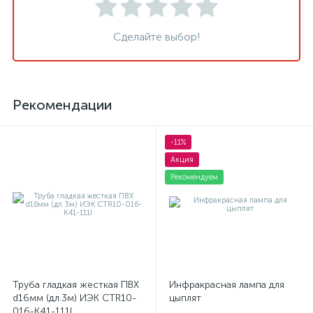
Сделайте выбор!
Рекомендации
-11%
Акция
Рекомендуем
Труба гладкая жесткая ПВХ
Инфракрасная лампа для
d16мм (дл.3м) ИЭК CTR10-
цыплят
016-K41-111I