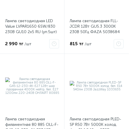
ые
Лампа светодиодная LED
Лампа светодиодная FLL-
Value LVPAR1650 6SW/830
JCDR 12Вт GU5.3 3000К
230В GU10 2х5 RU (уп.5шт)
230В 50Гц ФАZА 5038684
OSRAM
2 990 тг
815 тг
/шт
/шт
Лампа светодиодная
Лампа светодиодная PLED-
филаментная 80 885 OLL-F-
SP R50 7Вт 5000К холод.