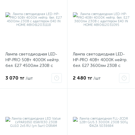
Лампа светодиодная LED-
Лампа светодиодная LED-
HP-PRO 50Вт 4000К нейтр.
HP-PRO 40Вт 4000К нейтр.
бел. E27 4500лм 230В с
бел. E27 3600лм 230В с
адаптером E40 IN HOME
адаптером E40 IN HOME
4690612031118
4690612031095
3 070 тг
2 480 тг
е
/шт
/шт
ые
ие