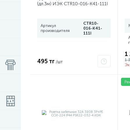
(дл.3м) ИЭК CTR10-016-K41-111I
CTR10-
Артикул
016-K41-
производителя
111I
1
1 
495 тг
/шт
Эк
Ре