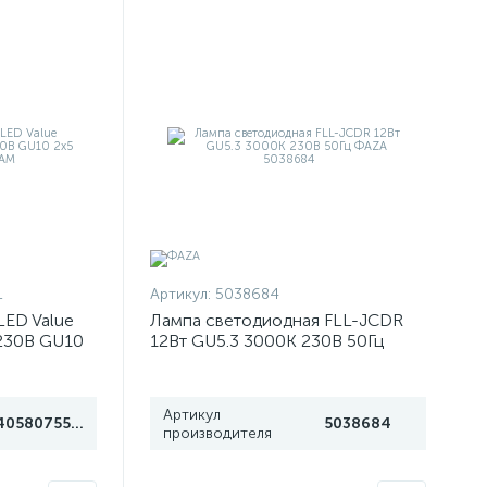
1
Артикул:
5038684
LED Value
Лампа светодиодная FLL-JCDR
230В GU10
12Вт GU5.3 3000К 230В 50Гц
M
ФАZА 5038684
Артикул
4058075584891
5038684
производителя