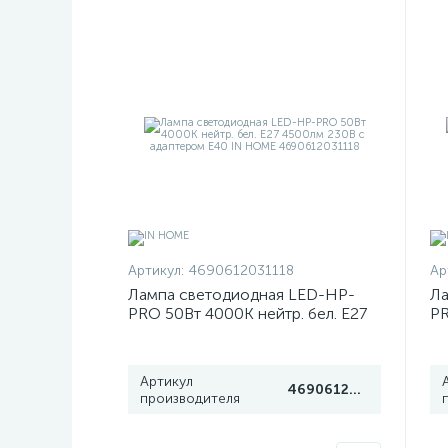
Артикул:
4690612031118
Ар
Лампа светодиодная LED-HP-
Ла
PRO 50Вт 4000К нейтр. бел. E27
PR
4500лм 230В с адаптером E40 IN
36
HOME 4690612031118
H
Артикул
4690612031118
производителя