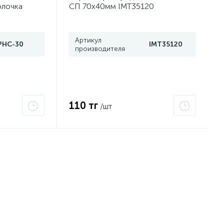
олочка
СП 70х40мм IMT35120
T6 Gc x
Артикул
PHC-30
IMT35120
производителя
110 тг
/шт