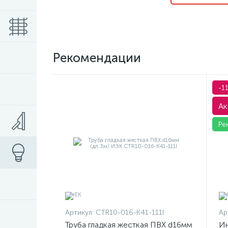
Рекомендации
-1
Ак
Ре
Артикул:
CTR10-016-K41-111I
Ар
Труба гладкая жесткая ПВХ d16мм
Ин