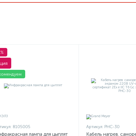
1%
ция
комендуем
тикул:
8105005
Артикул:
PHC-30
фракрасная лампа для цыплят
Кабель нагрев. саморе