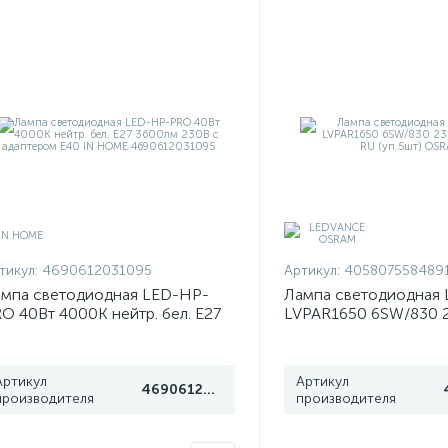
тикул:
4690612031095
Артикул:
405807558489
мпа светодиодная LED-HP-
Лампа светодиодная 
O 40Вт 4000К нейтр. бел. E27
LVPAR1650 6SW/830 
00лм 230В с адаптером E40 IN
2х5 RU (уп.5шт) OSRA
OME 4690612031095
Артикул
Артикул
4690612031095
производителя
производителя