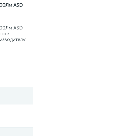
900Лм ASD
900Лм ASD
ьное
изводитель: