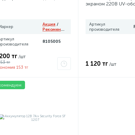
экраном 220В UV-об
сертификат 2Ex e IIC 
Grand Meyer PHC-30
Акция
/
Артикул
Маркер
Рекомендуем
производителя
Артикул
8105005
производителя
 200 тг
/шт
353 тг
1 120 тг
/шт
ономия 153 тг
комендуем