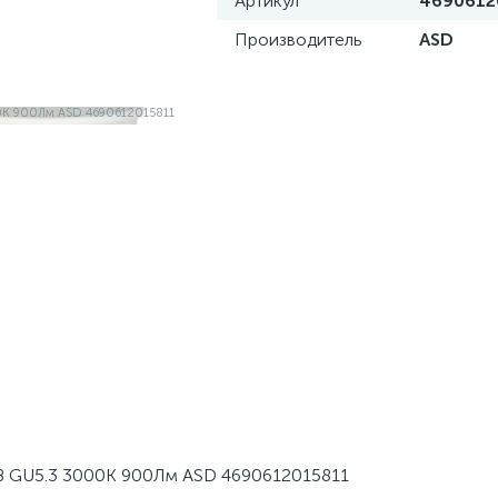
Артикул
4690612
Производитель
ASD
В GU5.3 3000К 900Лм ASD 4690612015811