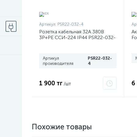
Артикул:
PSR22-032-4
Ар
Розетка кабельная 32А 380В
Ак
3P+PЕ ССИ-224 IP44 PSR22-032-
Fo
4 ИЭК
Артикул
PSR22-032-
производителя
4
1 900 тг
6
/шт
Похожие товары