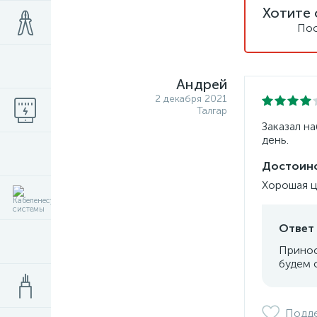
Хотите 
Пос
Андрей
2 декабря 2021
Талгар
Заказал н
день.
Достоинс
Хорошая ц
Ответ 
Принос
будем 
Подд