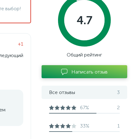
те выбор!
4.7
+1
Общий рейтинг
 следующий
Написать отзыв
Все отзывы
3
67%
2
щем
33%
1