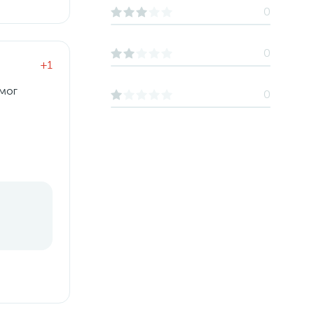
0
0
+1
мог
0