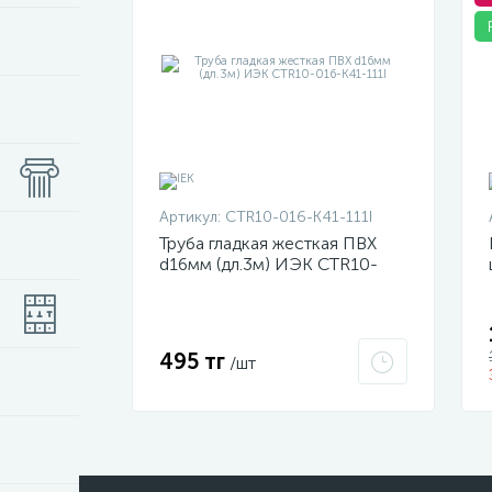
Артикул:
CTR10-016-K41-111I
Труба гладкая жесткая ПВХ
d16мм (дл.3м) ИЭК CTR10-
016-K41-111I
495 тг
/шт