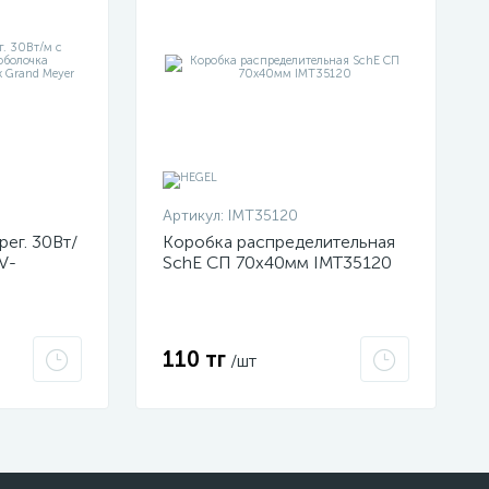
Артикул:
IMT35120
рег. 30Вт/
Коробка распределительная
V-
SchE СП 70х40мм IMT35120
т 2Ex e
eyer PHC-
110 тг
/шт