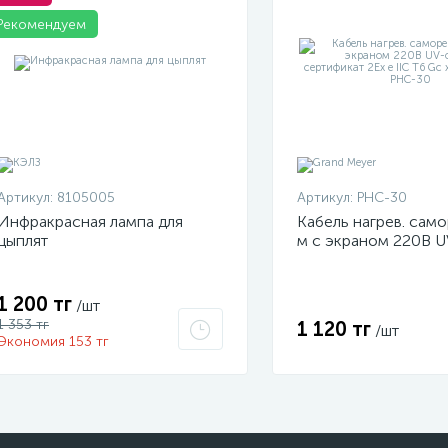
Рекомендуем
Артикул:
8105005
Артикул:
PHC-30
Инфракрасная лампа для
Кабель нагрев. само
цыплят
м с экраном 220В U
оболочка сертифика
IIC T6 Gc x Grand M
30
1 200 тг
/шт
1 353 тг
1 120 тг
/шт
Экономия 153 тг