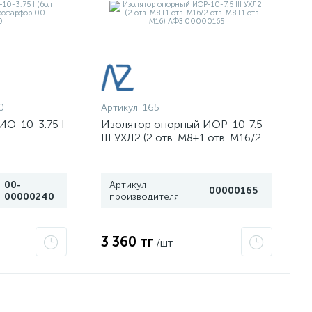
0
Артикул:
165
ИО-10-3.75 I
Изолятор опорный ИОР-10-7.5
III УХЛ2 (2 отв. М8+1 отв. М16/2
-00000240
отв. М8+1 отв. М16) АФЗ
00000165
00-
Артикул
00000165
00000240
производителя
3 360 тг
/шт