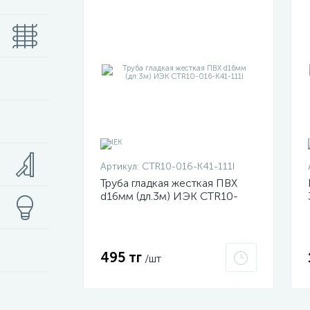
Артикул:
CTR10-016-K41-111I
Труба гладкая жесткая ПВХ
d16мм (дл.3м) ИЭК CTR10-
016-K41-111I
495 тг
/шт