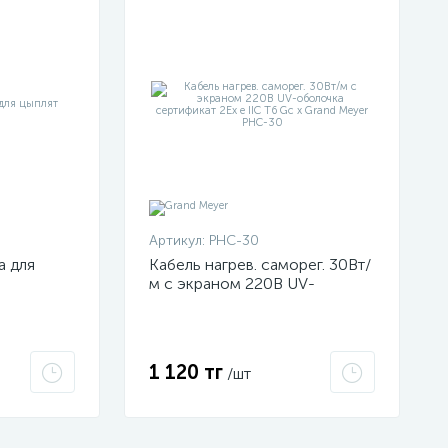
Артикул:
PHC-30
а для
Кабель нагрев. саморег. 30Вт/
м с экраном 220В UV-
оболочка сертификат 2Ex e
IIC T6 Gc x Grand Meyer PHC-
30
1 120 тг
/шт