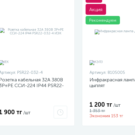
Акция
Рекомендуем
Артикул:
PSR22-032-4
Артикул:
8105005
Розетка кабельная 32А 380В
Инфракрасная ламп
3P+PЕ ССИ-224 IP44 PSR22-
цыплят
032-4 ИЭК
1 200 тг
/шт
1 353 тг
1 900 тг
/шт
Экономия 153 тг