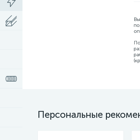
Вы
по
оп
По
ра
ра
(к
Персональные рекоме