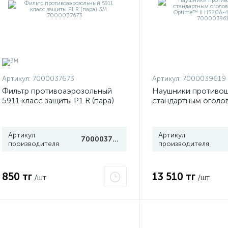
Артикул:
7000037673
Артикул:
7000039619
Фильтр противоаэрозольный
Наушники противо
5911 класс защиты P1 R (пара)
стандартным оголо
3М 7000037673
PELTOR™ Optime™ 
407-GQ 3М 700003
Артикул
Артикул
7000037673
производителя
производителя
850 тг
13 510 тг
/шт
/шт