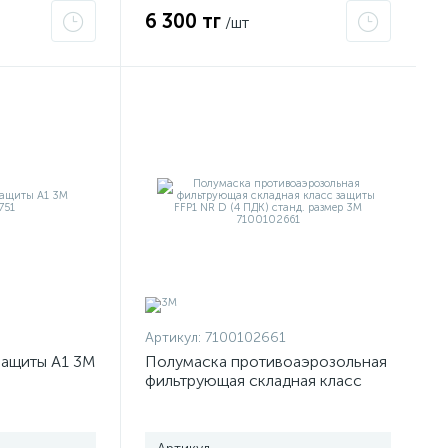
6 300 тг
/шт
Артикул:
7100102661
защиты A1 3М
Полумаска противоаэрозольная
фильтрующая складная класс
защиты FFP1 NR D (4 ПДК) станд.
размер 3М 7100102661