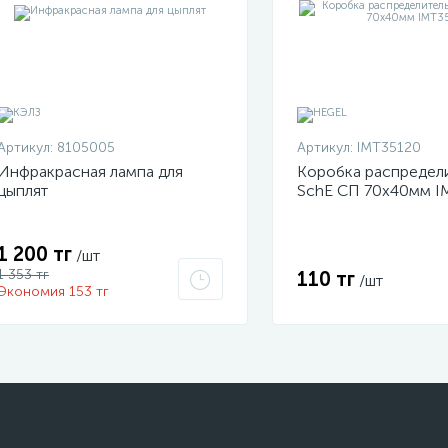
Артикул:
8105005
Артикул:
IMT35120
Инфракрасная лампа для
Коробка распредел
цыплят
SchE СП 70х40мм I
1 200 тг
/шт
1 353 тг
110 тг
/шт
Экономия 153 тг