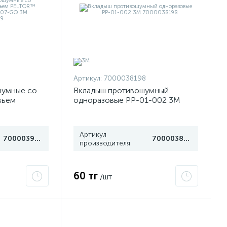
Артикул:
7000038198
шумные со
Вкладыш противошумный
вьем
одноразовые PP-01-002 3М
II H520A-
7000038198
9619
Артикул
7000039619
7000038198
производителя
60 тг
/шт