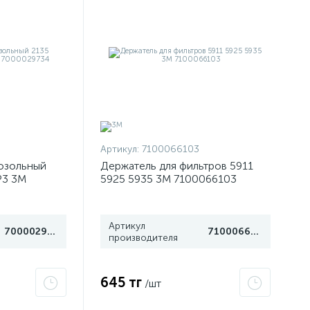
Артикул:
7100066103
озольный
Держатель для фильтров 5911
Р3 3М
5925 5935 3М 7100066103
Артикул
7000029734
7100066103
производителя
645 тг
/шт