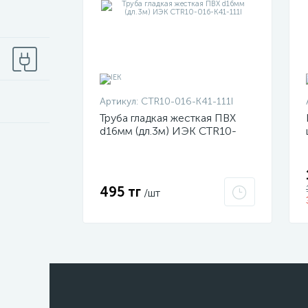
Артикул:
CTR10-016-K41-111I
Труба гладкая жесткая ПВХ
d16мм (дл.3м) ИЭК CTR10-
016-K41-111I
495 тг
/шт