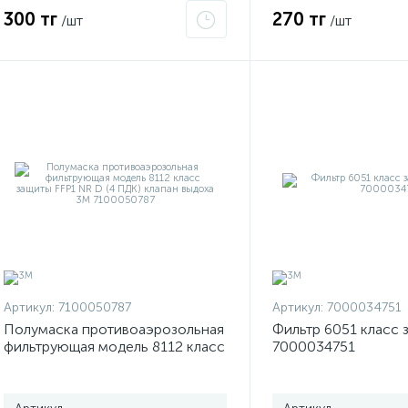
300 тг
270 тг
/шт
/шт
Артикул:
7100050787
Артикул:
7000034751
Полумаска противоаэрозольная
Фильтр 6051 класс 
фильтрующая модель 8112 класс
7000034751
защиты FFP1 NR D (4 ПДК)
клапан выдоха 3М 7100050787