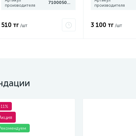
Артикул
Артикул
7100050787
производителя
производителя
510 тг
3 100 тг
/шт
/шт
ндации
-11%
Акция
Рекомендуем