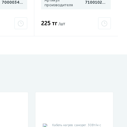
Артикул
7000034751
7100102661
производителя
225 тг
/шт