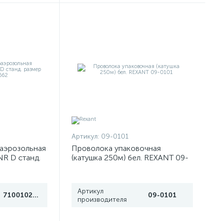
Артикул:
09-0101
аэрозольная
Проволока упаковочная
R D станд.
(катушка 250м) бел. REXANT 09-
662
0101
Артикул
7100102662
09-0101
производителя