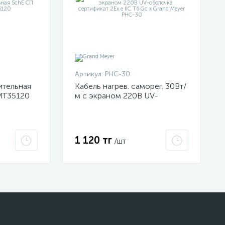
Артикул:
PHC-30
ительная
Кабель нагрев. саморег. 30Вт/
MT35120
м с экраном 220В UV-
оболочка сертификат 2Ex e
IIC T6 Gc x Grand Meyer PHC-
30
1 120 тг
/шт