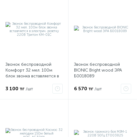
Звонок беспроводной
Звонок беспроводной
Комфорт 32 мел. 100м
BIONIC Bright wood ЭРА
блок звонка вставляется в
Б0018089
электрич. розетку 220В
Тритон КМ-01С
3 100 тг
6 570 тг
/шт
/шт