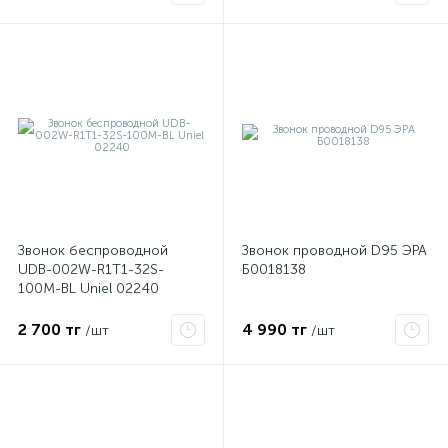
3ААх1.5В Тритон ТР-01Б
Звонок беспроводной
Звонок проводной D95 ЭРА
е
UDB-002W-R1T1-32S-
Б0018138
100M-BL Uniel 02240
ые
2 700 тг
4 990 тг
/шт
/шт
ие