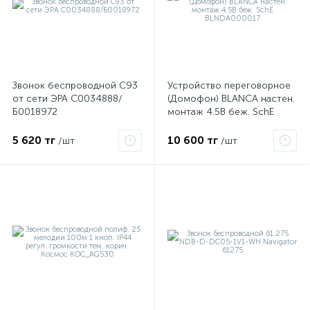
Звонок беспроводной C93
Устройство переговорное
от сети ЭРА C0034888/
(Домофон) BLANCA настен.
Б0018972
монтаж 4.5В беж. SchE
BLNDA000017
5 620 тг
10 600 тг
/шт
/шт