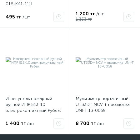
016-K41-111I
1 200 тг
/шт
495 тг
/шт
1 353 тг
Извещатель пожарный
Мультиметр портативный
ручной ИПР 513-10
UT33D+ NCV + прозвонка
электроконтактный Рубеж
UNI-T 13-0058
1 400 тг
8 700 тг
/шт
/шт