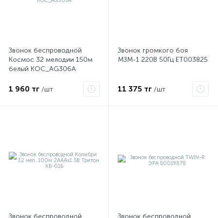
Звонок беспроводной
Звонок громкого боя
Космос 32 мелодии 150м
МЗМ-1 220В 50Гц ET003825
я
белый KOC_AG306A
1 960 тг
11 375 тг
/шт
/шт
Звонок беспроводной
Звонок беспроводной