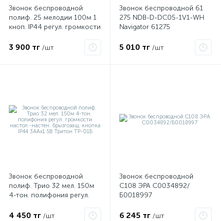
Звонок беспроводной
Звонок беспроводной 61
полиф. 25 мелодии 100м 1
275 NDB-D-DC05-1V1-WH
кноп. IP44 регул. громкости
Navigator 61275
тем. корич. Космос
KOC_AG530
3 900 тг
5 010 тг
/шт
/шт
Звонок беспроводной
Звонок беспроводной
полиф. Трио 32 мел. 150м
C108 ЭРА C0034892/
4-тон. полифония регул.
Б0018997
громкости настол.-настен.
брызгозащ. кнопка IP44
4 450 тг
6 245 тг
/шт
/шт