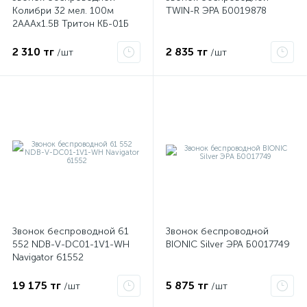
Колибри 32 мел. 100м
TWIN-R ЭРА Б0019878
2АААх1.5В Тритон КБ-01Б
2 310 тг
2 835 тг
/шт
/шт
Звонок беспроводной 61
Звонок беспроводной
552 NDB-V-DC01-1V1-WH
BIONIC Silver ЭРА Б0017749
Navigator 61552
19 175 тг
5 875 тг
/шт
/шт