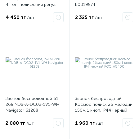
4-тон. полифония регул.
Б0019874
громкости настол.-настен.
брызгозащ. кнопка IP44
4 450 тг
2 325 тг
/шт
/шт
3ААх1.5В Тритон ТР-02Б
Звонок беспроводной 61
Звонок беспроводной
х
268 NDB-A-DC02-1V1-WH
Космос полиф. 26 мелодий
Navigator 61268
150м 1 кноп. IP44 черный
KOC_AG400
2 080 тг
1 960 тг
/шт
/шт