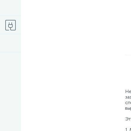
Не
за
сп
вы
Эт
1.