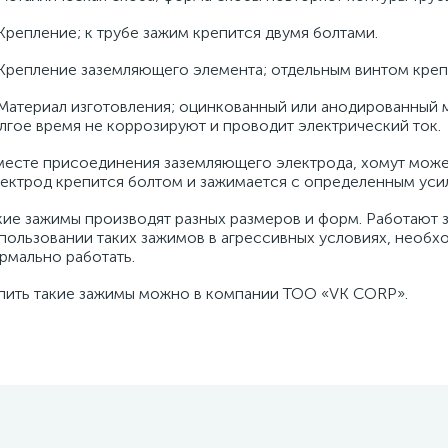
 Крепление; к трубе зажим крепится двумя болтами.
 Крепление заземляющего элемента; отдельным винтом крепи
 Материал изготовления; оцинкованный или анодированный 
лгое время не коррозируют и проводит электрический ток.
месте присоединения заземляющего электрода, хомут может
ектрод крепится болтом и зажимается с определенным уси
кие зажимы производят разных размеров и форм. Работают
пользовании таких зажимов в агрессивных условиях, необхо
рмально работать.
пить такие зажимы можно в компании ТОО «VK CORP».