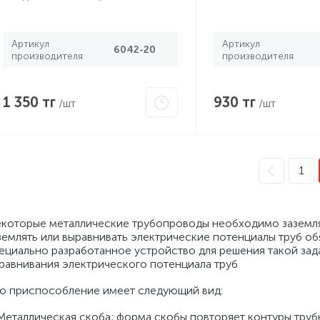
DKC 6042-20
Артикул
Артикул
6042-20
производителя
производителя
1 350 тг
930 тг
/шт
/шт
1
которые металлические трубопроводы необходимо заземля
землять или выравнивать электрические потенциалы труб об
ециально разработанное устройство для решения такой зада
равнивания электрического потенциала труб
о приспособление имеет следующий вид:
 Металлическая скоба; форма скобы повторяет контуры трубы