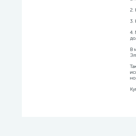
2.
3.
4.
до
В 
Эл
Та
ис
но
Ку