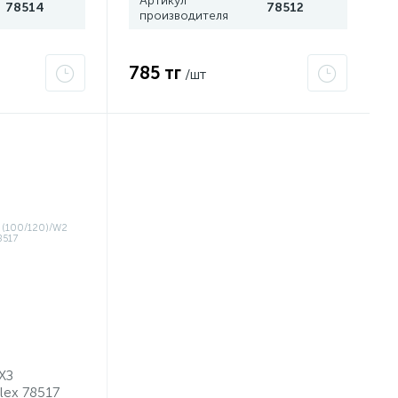
Артикул
78514
78512
производителя
785 тг
/шт
ХЗ
lex 78517