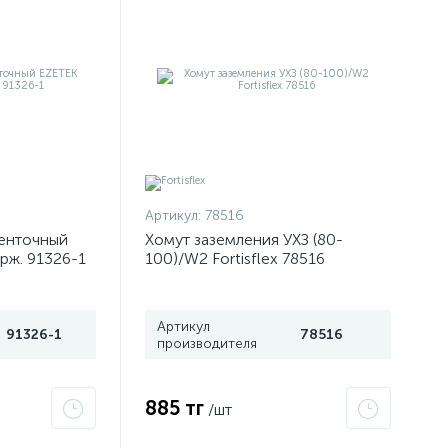
Артикул:
78516
ленточный
Хомут заземления УХЗ (80-
рж. 91326-1
100)/W2 Fortisflex 78516
Артикул
91326-1
78516
производителя
885 тг
/шт