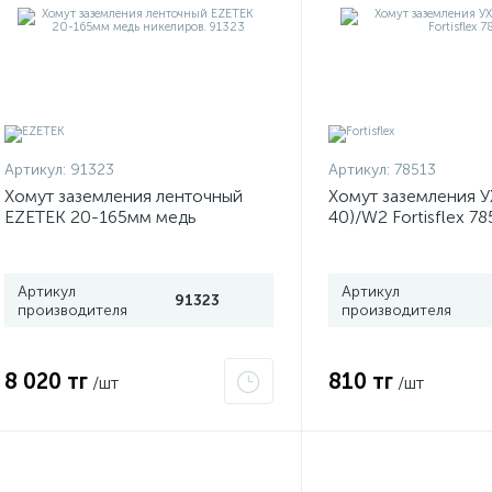
Артикул:
91323
Артикул:
78513
Хомут заземления ленточный
Хомут заземления У
EZETEK 20-165мм медь
40)/W2 Fortisflex 78
никелиров. 91323
Артикул
Артикул
91323
производителя
производителя
8 020 тг
810 тг
/шт
/шт