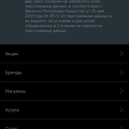
даю свое согласие на обработку моих
персональных данных, в соответствии с
Законом Республики Казахстан от 21 мая
2013года № 94-V «О персональных данных и
их защите», на условиях и для целей,
определенных в Согласии на обработку
персональных данных
Акции
Бренды
Магазины
Услуги
О нас