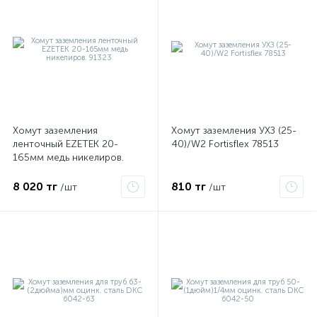
Хомут заземления
Хомут заземления УХЗ (25-
ленточный EZETEK 20-
40)/W2 Fortisflex 78513
165мм медь никелиров.
91323
е
8 020 тг
810 тг
/шт
/шт
ые
ие