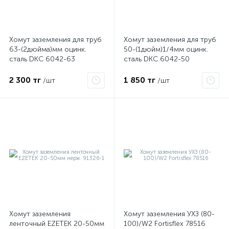
ые
Хомут заземления для труб
Хомут заземления для труб
63-(2дюйма)мм оцинк.
50-(1дюйм)1/4мм оцинк.
сталь DKC 6042-63
сталь DKC 6042-50
2 300 тг
1 850 тг
/шт
/шт
Хомут заземления
Хомут заземления УХЗ (80-
ленточный EZETEK 20-50мм
100)/W2 Fortisflex 78516