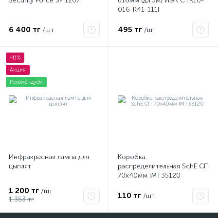
Security Force SF 1207
d16мм (дл.3м) ИЭК CTR10-
016-K41-111I
6 400 тг
495 тг
/шт
/шт
-11%
Акция
Рекомендуем
Инфракрасная лампа для
Коробка
цыплят
распределительная SchE СП
70х40мм IMT35120
1 200 тг
/шт
110 тг
/шт
1 353 тг