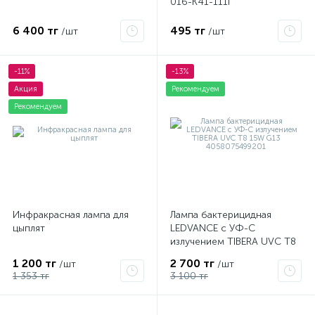
016-K41-111I
6 400 тг
495 тг
/шт
/шт
-11%
-13%
Акция
Рекомендуем
Рекомендуем
Инфракрасная лампа для
Лампа бактерицидная
цыплят
LEDVANCE с УФ-С
излучением TIBERA UVC T8
15W G13 4058075499201
1 200 тг
2 700 тг
/шт
/шт
1 353 тг
3 100 тг