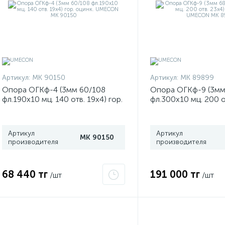
Артикул:
МК 90150
Артикул:
МК 89899
Опора ОГКф-4 (3мм 60/108
Опора ОГКф-9 (3мм
фл.190х10 мц. 140 отв. 19х4) гор.
фл.300х10 мц. 200 от
оцинк. UMECON МК 90150
оцинк. UMECON МК
Артикул
Артикул
МК 90150
производителя
производителя
68 440 тг
191 000 тг
/шт
/шт