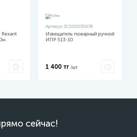
Артикул:
ЗС000030078
 Rexant
Извещатель пожарный ручной
50м
ИПР 513-10
м красная
электроконтактный Рубеж
1 400 тг
/шт
прямо сейчас!