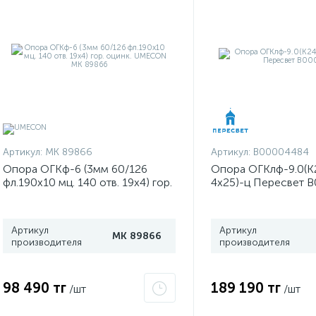
Артикул:
МК 89866
Артикул:
В00004484
Опора ОГКф-6 (3мм 60/126
Опора ОГКлф-9.0(К
фл.190х10 мц. 140 отв. 19х4) гор.
4х25)-ц Пересвет 
оцинк. UMECON МК 89866
Артикул
Артикул
МК 89866
производителя
производителя
98 490 тг
189 190 тг
/шт
/шт