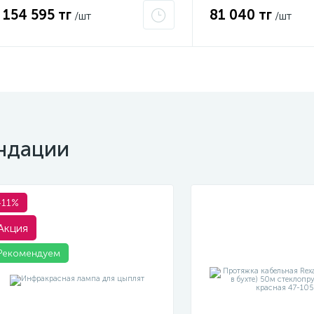
154 595 тг
81 040 тг
/шт
/шт
ндации
-11%
Акция
Рекомендуем