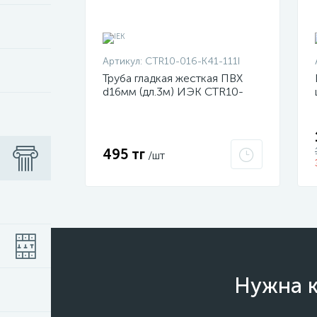
Артикул:
CTR10-016-K41-111I
Труба гладкая жесткая ПВХ
d16мм (дл.3м) ИЭК CTR10-
016-K41-111I
495 тг
/шт
Нужна к