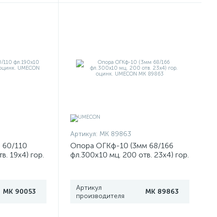
Артикул:
МК 89863
 60/110
Опора ОГКф-10 (3мм 68/166
в. 19х4) гор.
фл.300х10 мц. 200 отв. 23х4) гор.
 90053
оцинк. UMECON МК 89863
Артикул
МК 90053
МК 89863
производителя