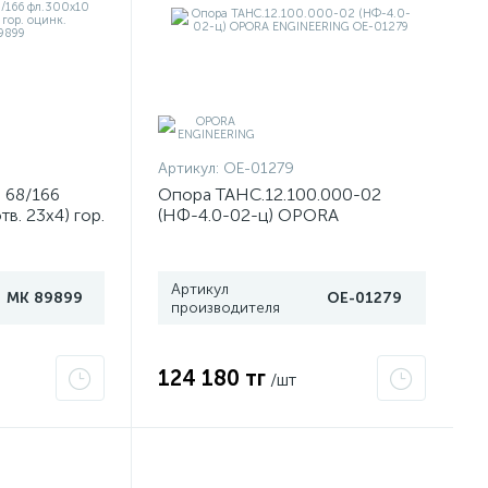
Артикул:
OE-01279
 68/166
Опора ТАНС.12.100.000-02
в. 23х4) гор.
(НФ-4.0-02-ц) OPORA
 89899
ENGINEERING OE-01279
Артикул
МК 89899
OE-01279
производителя
124 180 тг
/шт