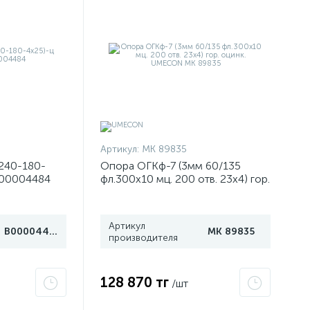
Артикул:
МК 89835
240-180-
Опора ОГКф-7 (3мм 60/135
В00004484
фл.300х10 мц. 200 отв. 23х4) гор.
оцинк. UMECON МК 89835
Артикул
В00004484
МК 89835
производителя
128 870 тг
/шт