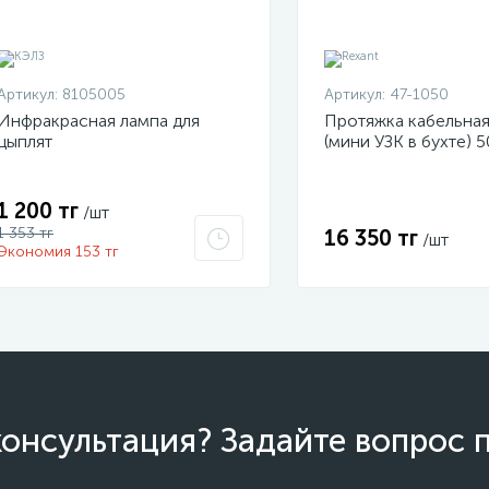
Артикул:
8105005
Артикул:
47-1050
Инфракрасная лампа для
Протяжка кабельная
цыплят
(мини УЗК в бухте) 
стеклопруток d3.5м
47-1050
1 200 тг
/шт
1 353 тг
16 350 тг
/шт
Экономия 153 тг
онсультация? Задайте вопрос 