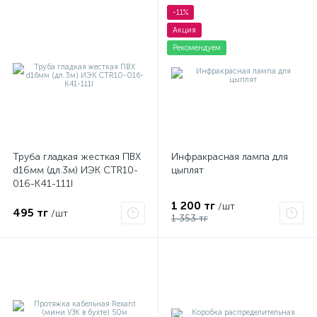
-11%
Акция
Рекомендуем
я
Труба гладкая жесткая ПВХ
Инфракрасная лампа для
d16мм (дл.3м) ИЭК CTR10-
цыплят
016-K41-111I
1 200 тг
/шт
495 тг
/шт
1 353 тг