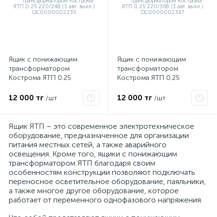
Ящик с понижающим
Ящик с понижающим
я
трансформатором
трансформатором
Кострома ЯТП 0.25
Кострома ЯТП 0.25
220/24В (3 авт. выкл.)
220/36В (3 авт. выкл.)
ОС0000002235
ОС0000002367
12 000 тг
12 000 тг
/шт
/шт
Ящик ЯТП – это современное электротехническое
оборудование, предназначенное для организации
питания местных сетей, а также аварийного
освещения. Кроме того, ящики с понижающим
трансформатором ЯТП благодаря своим
особенностям конструкции позволяют подключать
переносное осветительное оборудование, паяльники,
а также многое другое оборудование, которое
работает от переменного однофазового напряжения.