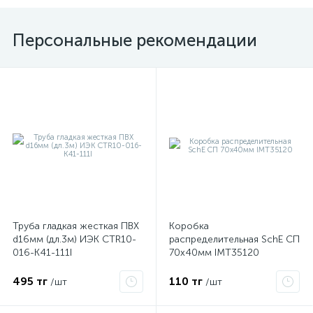
Персональные рекомендации
Труба гладкая жесткая ПВХ
Коробка
d16мм (дл.3м) ИЭК CTR10-
распределительная SchE СП
016-K41-111I
70х40мм IMT35120
495 тг
110 тг
/шт
/шт