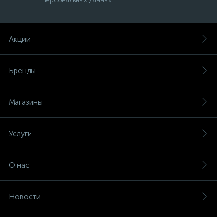
персональных данных
Акции
Бренды
Магазины
е
Услуги
ые
О нас
Новости
ие