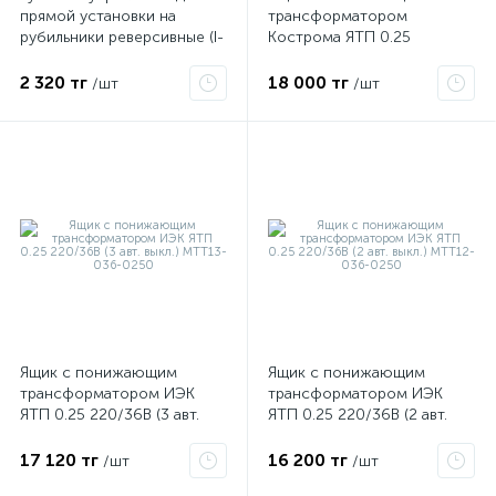
прямой установки на
трансформатором
рубильники реверсивные (I-
Кострома ЯТП 0.25
0-II) TwinBlock 315-400А
220/36В (3 авт. выкл.) IP54
PROxima EKF tb-315-400-fh-
ОС0000016261
2 320 тг
18 000 тг
/шт
/шт
rev
х
Ящик с понижающим
Ящик с понижающим
трансформатором ИЭК
трансформатором ИЭК
ЯТП 0.25 220/36В (3 авт.
ЯТП 0.25 220/36В (2 авт.
выкл.) MTT13-036-0250
выкл.) MTT12-036-0250
17 120 тг
16 200 тг
/шт
/шт