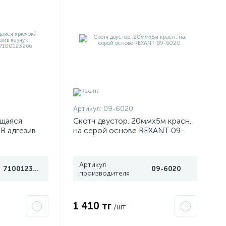
Артикул:
09-6020
щаяся
Скотч двустор. 20ммх5м красн.
B адгезив
на серой основе REXANT 09-
черн. 3М
6020
Артикул
7100123266
09-6020
производителя
1 410 тг
/шт