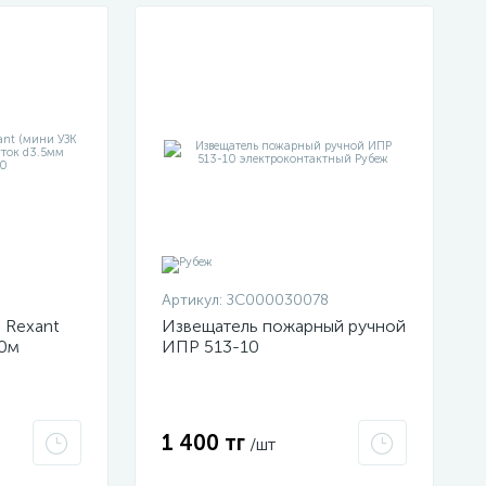
Артикул:
ЗС000030078
 Rexant
Извещатель пожарный ручной
50м
ИПР 513-10
м красная
электроконтактный Рубеж
1 400 тг
/шт