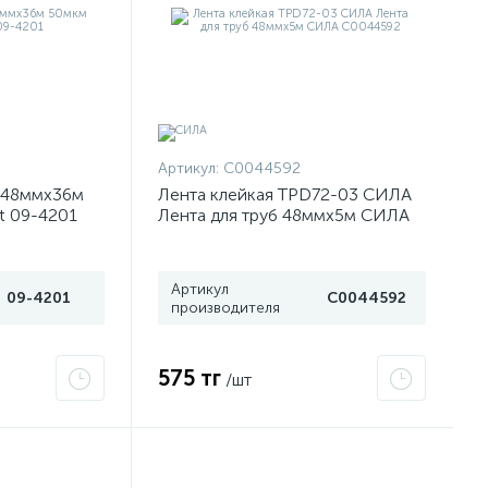
Артикул:
C0044592
 48ммx36м
Лента клейкая TPD72-03 СИЛА
t 09-4201
Лента для труб 48ммх5м СИЛА
C0044592
Артикул
09-4201
C0044592
производителя
575 тг
/шт