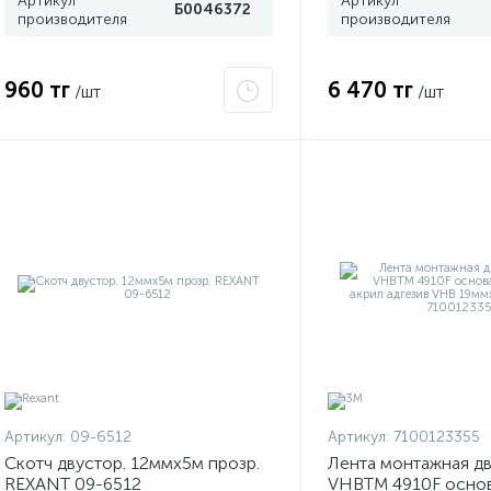
Артикул
Артикул
Б0046372
производителя
производителя
960 тг
6 470 тг
/шт
/шт
Артикул:
09-6512
Артикул:
7100123355
Скотч двустор. 12ммх5м прозр.
Лента монтажная д
REXANT 09-6512
VHBTM 4910F осно