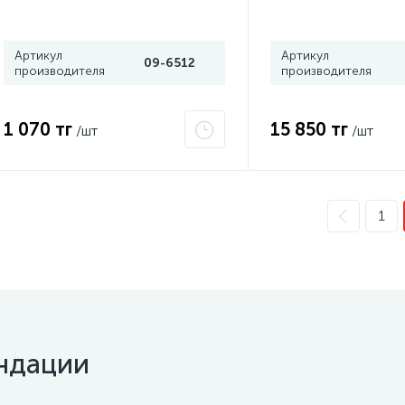
вспененный акрил 
19ммх11м прозр. 3
Артикул
Артикул
09-6512
производителя
производителя
1 070 тг
15 850 тг
/шт
/шт
1
ндации