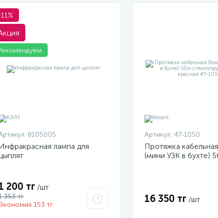
-11%
Акция
Рекомендуем
Артикул:
8105005
Артикул:
47-1050
Инфракрасная лампа для
Протяжка кабельная
цыплят
(мини УЗК в бухте) 
стеклопруток d3.5м
47-1050
1 200 тг
/шт
1 353 тг
16 350 тг
/шт
Экономия 153 тг