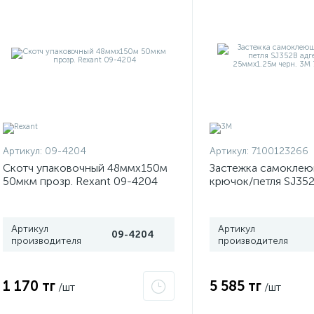
Артикул:
09-4204
Артикул:
7100123266
Скотч упаковочный 48ммx150м
Застежка самоклею
50мкм прозр. Rexant 09-4204
крючок/петля SJ352
каучук 25ммх1.25м 
7100123266
Артикул
Артикул
09-4204
производителя
производителя
1 170 тг
5 585 тг
/шт
/шт