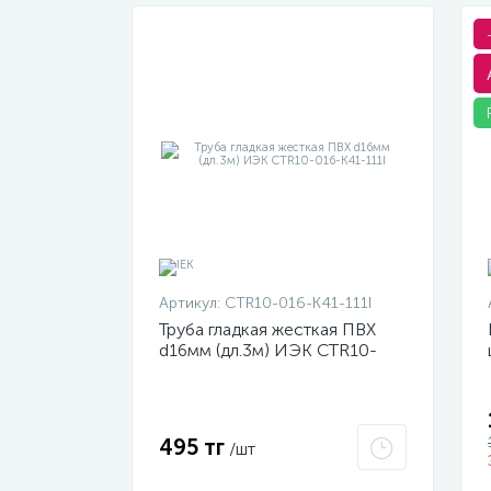
Артикул:
CTR10-016-K41-111I
Труба гладкая жесткая ПВХ
d16мм (дл.3м) ИЭК CTR10-
016-K41-111I
495 тг
/шт