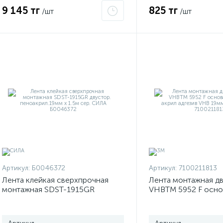
9 145 тг
825 тг
/шт
/шт
Артикул:
Б0046372
Артикул:
7100211813
Лента клейкая сверхпрочная
Лента монтажная д
монтажная SDST-1915GR
VHBТМ 5952 F осно
двустор. пеноакрил.19мм х 1.5м
вспененный акрил 
сер. СИЛА Б0046372
19ммх3м черн. 3М 