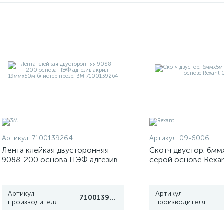
Артикул:
7100139264
Артикул:
09-6006
Лента клейкая двусторонняя
Скотч двустор. 6мм
9088-200 основа ПЭФ адгезив
серой основе Rexa
акрил 19ммх50м блистер прозр.
3М 7100139264
Артикул
Артикул
7100139264
производителя
производителя