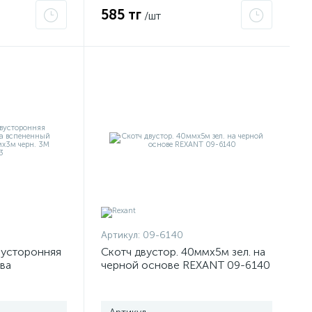
585 тг
/шт
Артикул:
09-6140
вусторонняя
Скотч двустор. 40ммх5м зел. на
ва
черной основе REXANT 09-6140
адгезив VHВ
7100211813