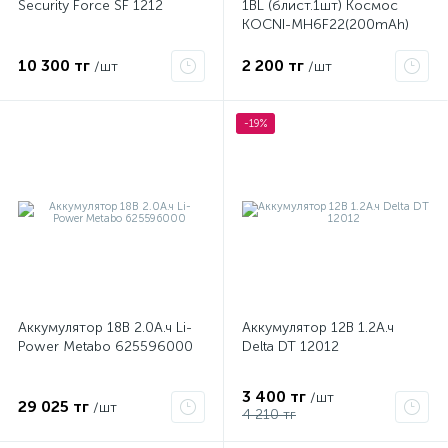
Security Force SF 1212
1BL (блист.1шт) Космос
KOCNI-MH6F22(200mAh)
10 300 тг
2 200 тг
/шт
/шт
-19%
я
Аккумулятор 18В 2.0А.ч Li-
Аккумулятор 12В 1.2А.ч
Power Metabo 625596000
Delta DT 12012
3 400 тг
/шт
29 025 тг
/шт
4 210 тг