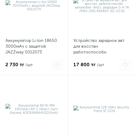
Аккумулятор Li-Ion 18650
Устройство зарядное авт.
3000мАч с защитой
для восстан.
JAZZway 5012073
работоспособн.
автомобил. АКБ с разрядом
0.4-7А (PWS-265) REXANT
2 730 тг
17 800 тг
/шт
/шт
80-2036
е
ые
ие