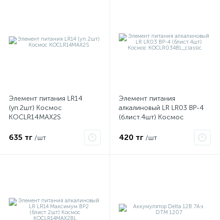
Элемент питания LR14
Элемент питания
(уп.2шт) Космос
алкалиновый LR LR03 BP-4
KOCLR14MAX2S
(блист.4шт) Космос
KOCLR034BL_classic
635 тг
420 тг
/шт
/шт
х