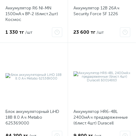
Аккумулятор R6 NI-MN
Аккумулятор 12В 26А.ч
1500мА.ч BP-2 (блист.2шт)
Security Force SF 1226
ые
Космос
KOCR6NIMH(1500mA)
1 330 тг
23 600 тг
/шт
/шт
Блок аккумуляторный LiHD
Аккумулятор HR6-4BL
18В 8.0 А.ч Metabo
2400мА.ч предзаряженные
625369000
(блист.4шт) Duracell
Б0014863
84 200 тг
9 800 тг
/шт
/шт