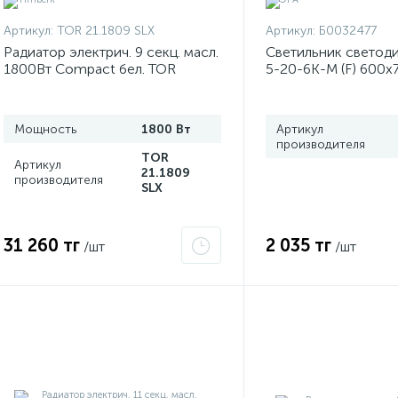
Артикул:
TOR 21.1809 SLX
Артикул:
Б0032477
Радиатор электрич. 9 секц. масл.
Светильник светод
1800Вт Compact бел. TOR
5-20-6K-M (F) 600х
21.1809 SLX Timberk
1200лм 6500К IP40 
бел. Б0032477 ЭРА
Мощность
1800 Вт
Артикул
производителя
TOR
Артикул
21.1809
производителя
SLX
31 260 тг
2 035 тг
/шт
/шт