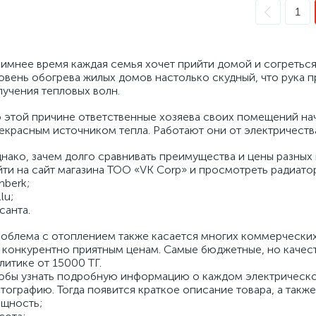
1
зимнее время каждая семья хочет прийти домой и согретьс
овень обогрева жилых домов настолько скудный, что рука 
лучения тепловых волн.
 этой причине ответственные хозяева своих помещений на
екрасным источником тепла. Работают они от электричеств
нако, зачем долго сравнивать преимущества и цены разных
йти на сайт магазина ТОО «VK Corp» и просмотреть радиатор
mberk;
lu;
санта.
облема с отоплением также касается многих коммерческих
 конкурентно приятным ценам. Самые бюджетные, но качес
литике от 15000 ТГ.
обы узнать подробную информацию о каждом электрическом
тографию. Тогда появится краткое описание товара, а также
щность;