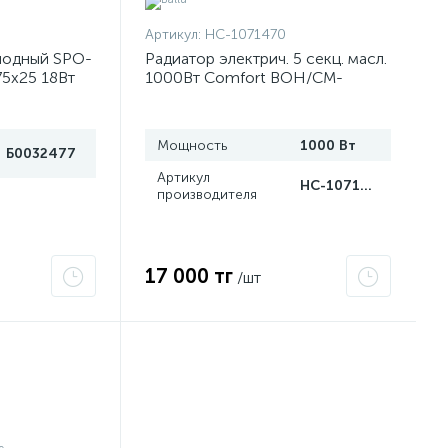
Артикул:
НС-1071470
иодный SPO-
Радиатор электрич. 5 секц. масл.
75х25 18Вт
1000Вт Comfort BOH/CM-
мат. сталь-
05WDN 1000 Ballu НС-1071470
Мощность
1000 Вт
Б0032477
Артикул
НС-1071470
производителя
17 000 тг
/шт