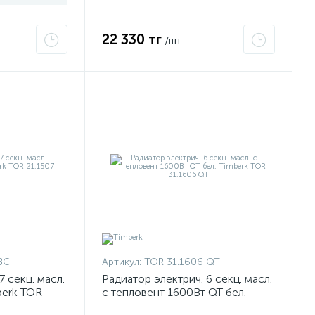
22 330 тг
/шт
BC
Артикул:
TOR 31.1606 QT
7 секц. масл.
Радиатор электрич. 6 секц. масл.
berk TOR
с тепловент 1600Вт QT бел.
Timberk TOR 31.1606 QT