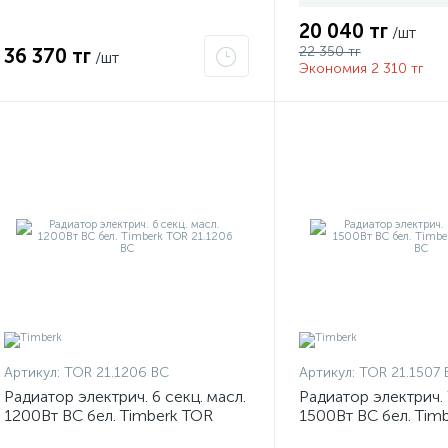
20 040 тг
/шт
22 350 тг
36 370 тг
/шт
Экономия 2 310 тг
Артикул:
TOR 21.1206 BC
Артикул:
TOR 21.1507 
Радиатор электрич. 6 секц. масл.
Радиатор электрич. 
1200Вт BС бел. Timberk TOR
1500Вт BС бел. Tim
21.1206 BC
21.1507 BC