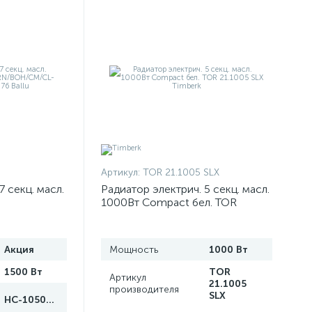
Артикул:
TOR 21.1005 SLX
7 секц. масл.
Радиатор электрич. 5 секц. масл.
1000Вт Compact бел. TOR
L-07WRN
21.1005 SLX Timberk
Акция
Мощность
1000 Вт
1500 Вт
TOR
Артикул
21.1005
производителя
SLX
НС-1050876