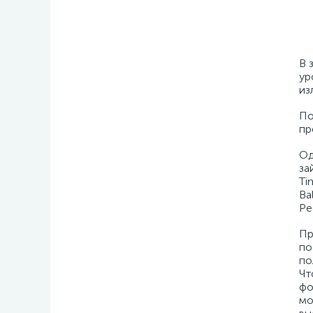
В 
ур
из
По
пр
Од
за
Ti
Bal
Ре
Пр
по
по
Чт
фо
мо