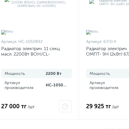
Артикул:
НС-1050892
Артикул:
67/3/4
Радиатор электрич. 11 секц.
Радиатор электрич. 
масл. 2200Вт BOH/CL-
ОМПТ- 9Н (2кВт) 67
11WRN/BOH/CM/CL-11WRN
Ballu НС-1050892
Мощность
2200 Вт
Мощность
Артикул
Артикул
НС-1050892
производителя
производителя
27 000 тг
29 925 тг
/шт
/шт