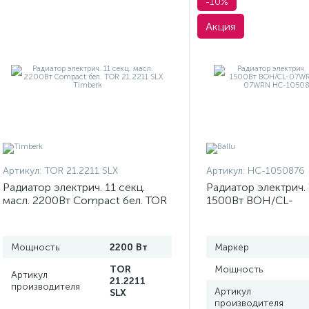
-10%
Акция
Артикул:
TOR 21.2211 SLX
Артикул:
НС-1050876
Радиатор электрич. 11 секц.
Радиатор электрич. 
масл. 2200Вт Compact бел. TOR
1500Вт BOH/CL-
21.2211 SLX Timberk
07WRN/BOH/CM/C
НС-1050876 Ballu
Мощность
2200 Вт
Маркер
TOR
Мощность
Артикул
21.2211
производителя
Артикул
SLX
производителя