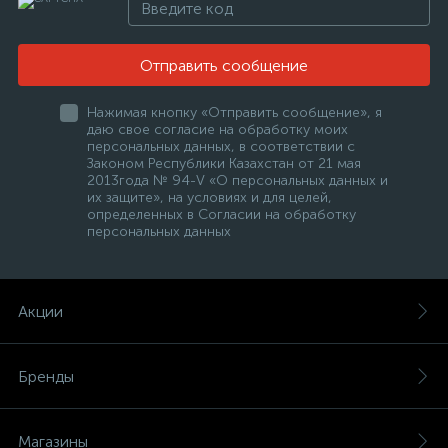
Отправить сообщение
Нажимая кнопку «Отправить сообщение», я
даю свое согласие на обработку моих
персональных данных, в соответствии с
Законом Республики Казахстан от 21 мая
2013года № 94-V «О персональных данных и
их защите», на условиях и для целей,
определенных в Согласии на обработку
персональных данных
Акции
Бренды
Магазины