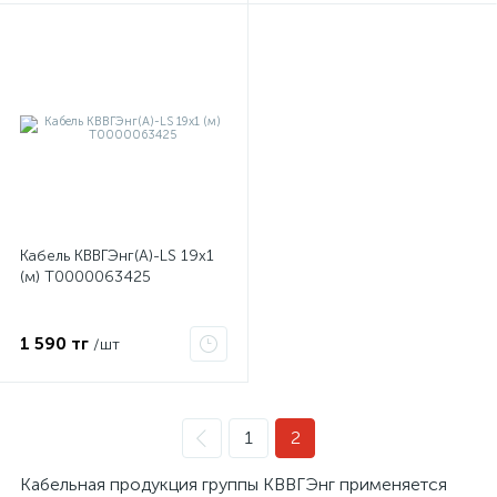
Кабель КВВГЭнг(А)-LS 19х1
(м) Т0000063425
1 590 тг
/шт
1
2
Кабельная продукция группы КВВГЭнг применяется