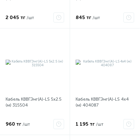
2 045 тг
845 тг
/шт
/шт
Кабель КВВГЭнг(А)-LS 5х2.5
Кабель КВВГЭнг(А)-LS 4х4
х
(м) 315504
(м) 404087
960 тг
1 195 тг
/шт
/шт