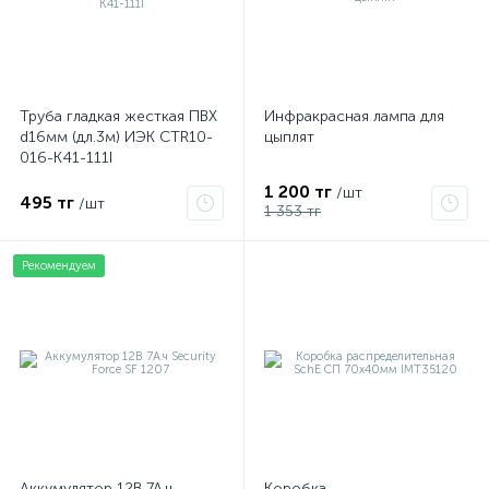
Труба гладкая жесткая ПВХ
Инфракрасная лампа для
d16мм (дл.3м) ИЭК CTR10-
цыплят
016-K41-111I
1 200 тг
/шт
495 тг
/шт
1 353 тг
Рекомендуем
е
ые
ие
Аккумулятор 12В 7А.ч
Коробка