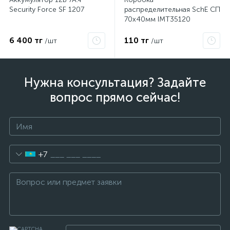
Security Force SF 1207
распределительная SchE СП
70х40мм IMT35120
ые
6 400 тг
110 тг
/шт
/шт
Нужна консультация? Задайте
вопрос прямо сейчас!
+7