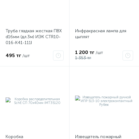
Труба гладкая жесткая ПВХ
Инфракрасная лампа для
d16мм (дл.3м) ИЭК CTR10-
цыплят
016-K41-111I
1 200 тг
/шт
495 тг
/шт
1 353 тг
Коробка
Извещатель пожарный