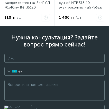
распределительная SchE СП
ручной ИПР 513-10
70х40мм IMT35120
электроконтактный Рубеж
110 тг
1 400 тг
/шт
/шт
Нужна консультация? Задайте
вопрос прямо сейчас!
+7