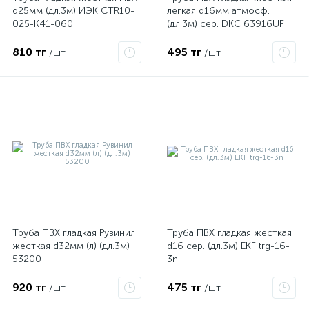
d25мм (дл.3м) ИЭК CTR10-
легкая d16мм атмосф.
025-K41-060I
(дл.3м) сер. DKC 63916UF
810 тг
495 тг
/шт
/шт
Труба ПВХ гладкая Рувинил
Труба ПВХ гладкая жесткая
жесткая d32мм (л) (дл.3м)
d16 сер. (дл.3м) EKF trg-16-
53200
3n
920 тг
475 тг
/шт
/шт