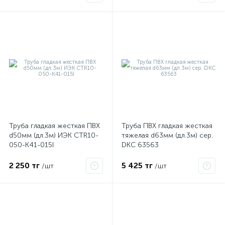
Труба гладкая жесткая ПВХ
Труба ПВХ гладкая жесткая
е
d50мм (дл.3м) ИЭК CTR10-
тяжелая d63мм (дл.3м) сер.
050-K41-015I
DKC 63563
ые
2 250 тг
5 425 тг
/шт
/шт
ие