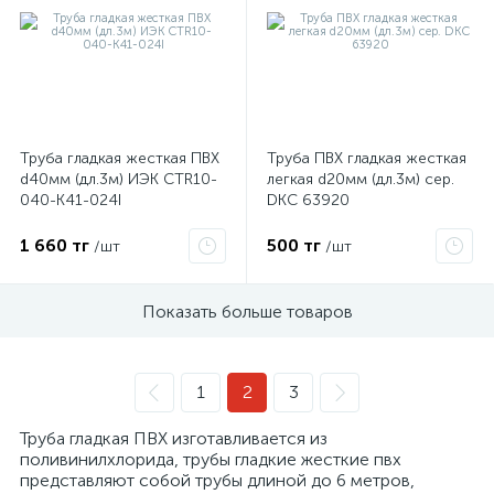
ые
Труба гладкая жесткая ПВХ
Труба ПВХ гладкая жесткая
d40мм (дл.3м) ИЭК CTR10-
легкая d20мм (дл.3м) сер.
040-K41-024I
DKC 63920
1 660 тг
500 тг
/шт
/шт
Показать больше товаров
1
2
3
Труба гладкая ПВХ изготавливается из
поливинилхлорида, трубы гладкие жесткие пвх
представляют собой трубы длиной до 6 метров,