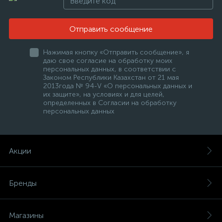
Отправить сообщение
Нажимая кнопку «Отправить сообщение», я
даю свое согласие на обработку моих
персональных данных, в соответствии с
Законом Республики Казахстан от 21 мая
2013года № 94-V «О персональных данных и
их защите», на условиях и для целей,
определенных в Согласии на обработку
персональных данных
Акции
Бренды
Магазины