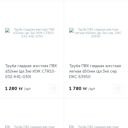
Труба гладкая жесткая ПВХ
Труба ПВХ гладкая жесткая
d32мм (дл.3м) ИЭК CTR10-
легкая d50мм (дл.3м) сер.
032-K41-030I
DKC 63950
1 280 тг
1 780 тг
/шт
/шт