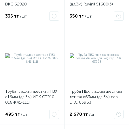
DKC 62920
(дл.3м) Ruvinil 51600(3)
335 тг
350 тг
/шт
/шт
Труба гладкая жесткая ПВХ
Труба ПВХ гладкая жесткая
х
d16мм (дл.3м) ИЭК CTR10-
легкая d63мм (дл.3м) сер.
016-K41-111I
DKC 63963
495 тг
2 670 тг
/шт
/шт