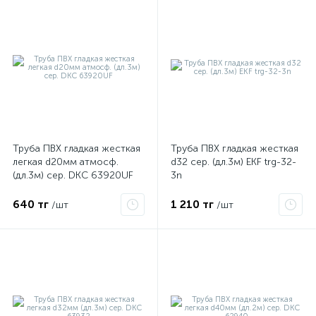
Труба ПВХ гладкая жесткая
Труба ПВХ гладкая жесткая
легкая d20мм атмосф.
d32 сер. (дл.3м) EKF trg-32-
(дл.3м) сер. DKC 63920UF
3n
640 тг
1 210 тг
/шт
/шт