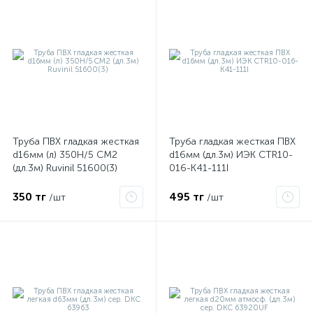
Труба ПВХ гладкая жесткая
Труба гладкая жесткая ПВХ
d16мм (л) 350Н/5 СМ2
d16мм (дл.3м) ИЭК CTR10-
(дл.3м) Ruvinil 51600(3)
016-K41-111I
е
350 тг
495 тг
/шт
/шт
ые
ие