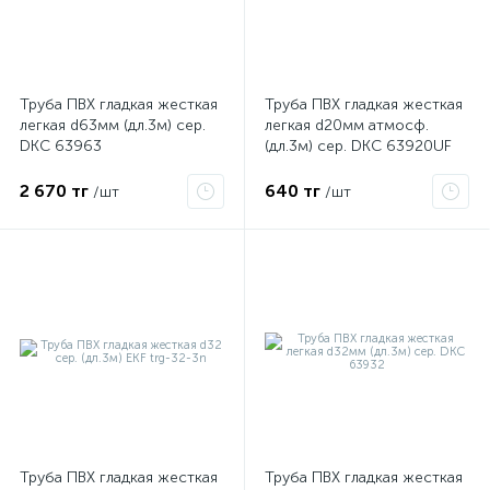
ые
Труба ПВХ гладкая жесткая
Труба ПВХ гладкая жесткая
легкая d63мм (дл.3м) сер.
легкая d20мм атмосф.
DKC 63963
(дл.3м) сер. DKC 63920UF
2 670 тг
640 тг
/шт
/шт
Труба ПВХ гладкая жесткая
Труба ПВХ гладкая жесткая