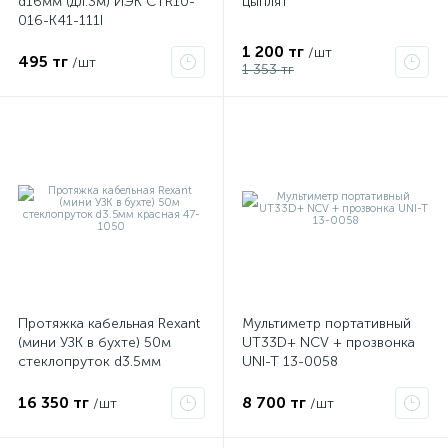
d16мм (дл.3м) ИЭК CTR10-
цыплят
016-K41-111I
1 200 тг
/шт
495 тг
/шт
1 353 тг
Протяжка кабельная Rexant
Мультиметр портативный
(мини УЗК в бухте) 50м
UT33D+ NCV + прозвонка
стеклопруток d3.5мм
UNI-T 13-0058
красная 47-1050
16 350 тг
8 700 тг
/шт
/шт