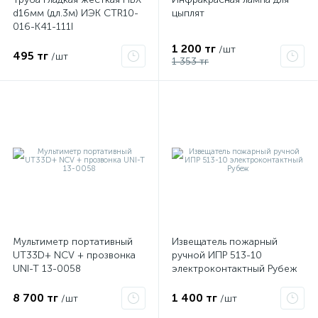
d16мм (дл.3м) ИЭК CTR10-
цыплят
016-K41-111I
1 200 тг
/шт
495 тг
/шт
1 353 тг
Мультиметр портативный
Извещатель пожарный
UT33D+ NCV + прозвонка
ручной ИПР 513-10
UNI-T 13-0058
электроконтактный Рубеж
8 700 тг
1 400 тг
/шт
/шт