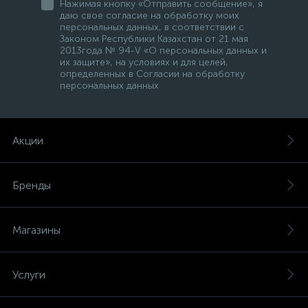
Нажимая кнопку «Отправить сообщение», я
даю свое согласие на обработку моих
персональных данных, в соответствии с
Законом Республики Казахстан от 21 мая
2013года № 94-V «О персональных данных и
их защите», на условиях и для целей,
определенных в Согласии на обработку
персональных данных
Акции
Бренды
Магазины
Услуги