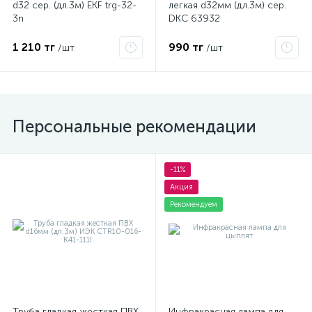
d32 сер. (дл.3м) EKF trg-32-
легкая d32мм (дл.3м) сер.
3n
DKC 63932
1 210 тг
990 тг
/шт
/шт
Персональные рекомендации
-11%
Акция
Рекомендуем
Труба гладкая жесткая ПВХ
Инфракрасная лампа для