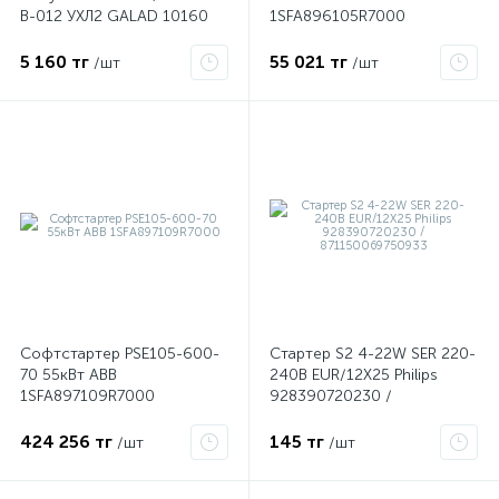
В-012 УХЛ2 GALAD 10160
1SFA896105R7000
5 160 тг
55 021 тг
/шт
/шт
Софтстартер PSЕ105-600-
Стартер S2 4-22W SER 220-
х
70 55кВт ABB
240В EUR/12X25 Philips
1SFA897109R7000
928390720230 /
871150069750933
424 256 тг
145 тг
/шт
/шт