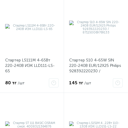
Стартер LS111M 4-65Вт
Стартер S10 4-65W SIN
220-240В ИЭК LLD111-LS-
220-240В EUR/12X25 Philips
65
928392220230 /
871150069769133
80 тг
145 тг
/шт
/шт