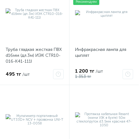
Рекомендуем
Труба гладкая жесткая ПВХ
Инфракрасная лампа для
d16мм (дл.3м) ИЭК CTR10-
цыплят
016-K41-111I
1 200 тг
/шт
495 тг
/шт
1 353 тг