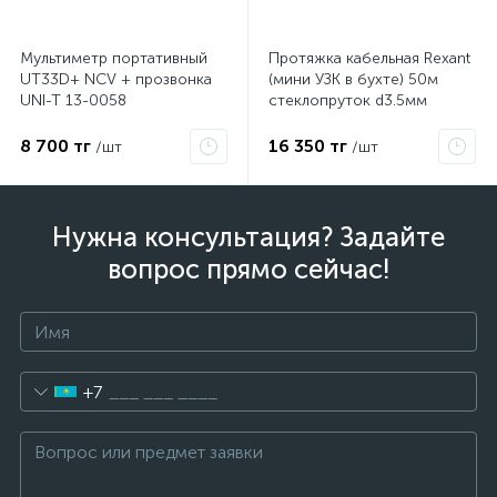
Мультиметр портативный
Протяжка кабельная Rexant
UT33D+ NCV + прозвонка
(мини УЗК в бухте) 50м
UNI-T 13-0058
стеклопруток d3.5мм
красная 47-1050
8 700 тг
16 350 тг
/шт
/шт
Нужна консультация? Задайте
вопрос прямо сейчас!
+7