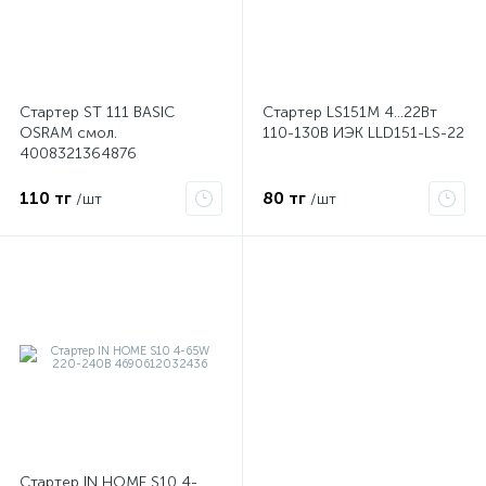
Стартер ST 111 BASIC
Стартер LS151M 4…22Вт
OSRAM смол.
110-130В ИЭК LLD151-LS-22
я
4008321364876
110 тг
80 тг
/шт
/шт
Стартер IN HOME S10 4-