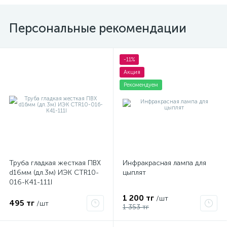
Персональные рекомендации
-11%
Акция
Рекомендуем
Труба гладкая жесткая ПВХ
Инфракрасная лампа для
d16мм (дл.3м) ИЭК CTR10-
цыплят
016-K41-111I
1 200 тг
/шт
495 тг
/шт
1 353 тг