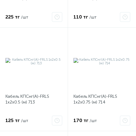
225 тг
110 тг
/шт
/шт
Кабель КПСнг(А)-FRLS
Кабель КПСнг(А)-FRLS
х
1х2х0.5 (м) 713
1х2х0.75 (м) 714
125 тг
170 тг
/шт
/шт