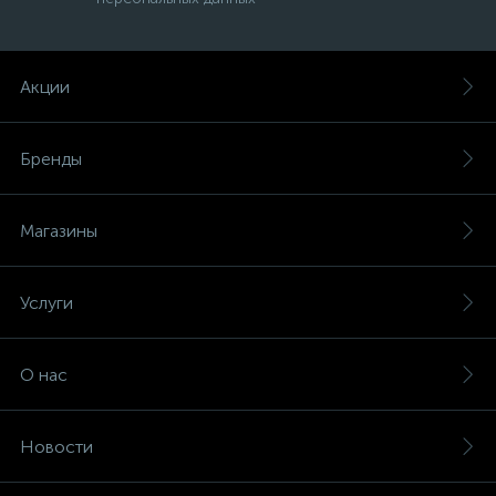
Акции
Бренды
Магазины
е
Услуги
ые
О нас
Новости
ие