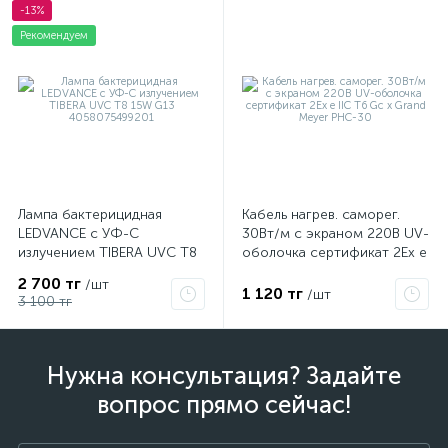
-13%
Рекомендуем
Лампа бактерицидная
Кабель нагрев. саморег.
LEDVANCE с УФ-С
30Вт/м с экраном 220В UV-
излучением TIBERA UVC T8
оболочка сертификат 2Ex e
15W G13 4058075499201
IIC T6 Gc x Grand Meyer
2 700 тг
/шт
PHC-30
1 120 тг
/шт
3 100 тг
Нужна консультация? Задайте
вопрос прямо сейчас!