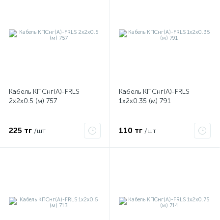
Кабель КПСнг(А)-FRLS
Кабель КПСнг(А)-FRLS
2х2х0.5 (м) 757
1х2х0.35 (м) 791
е
225 тг
110 тг
/шт
/шт
ые
ие