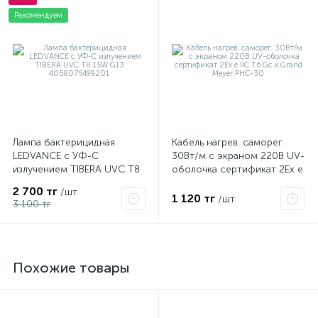
Рекомендуем
Лампа бактерицидная
Кабель нагрев. саморег.
LEDVANCE с УФ-С
30Вт/м с экраном 220В UV-
излучением TIBERA UVC T8
оболочка сертификат 2Ex e
15W G13 4058075499201
IIC T6 Gc x Grand Meyer
2 700 тг
/шт
PHC-30
1 120 тг
/шт
3 100 тг
Похожие товары