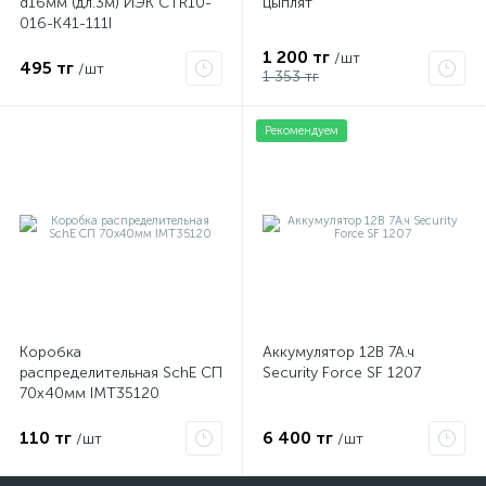
d16мм (дл.3м) ИЭК CTR10-
цыплят
016-K41-111I
1 200 тг
/шт
495 тг
/шт
1 353 тг
Рекомендуем
Коробка
Аккумулятор 12В 7А.ч
распределительная SchE СП
Security Force SF 1207
70х40мм IMT35120
110 тг
6 400 тг
/шт
/шт