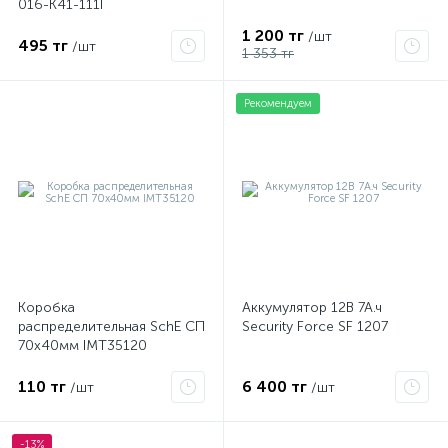
016-K41-111I
1 200 тг
/шт
495 тг
/шт
1 353 тг
Рекомендуем
Коробка
Аккумулятор 12В 7А.ч
распределительная SchE СП
Security Force SF 1207
70х40мм IMT35120
110 тг
6 400 тг
/шт
/шт
-13%