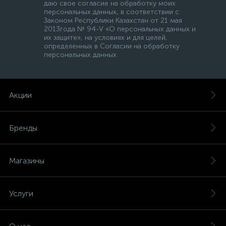
даю свое согласие на обработку моих
персональных данных, в соответствии с
Законом Республики Казахстан от 21 мая
2013года № 94-V «О персональных данных и
их защите», на условиях и для целей,
определенных в Согласии на обработку
персональных данных
Акции
Бренды
Магазины
Услуги