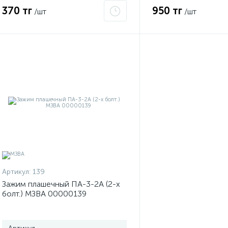
370 тг
950 тг
/шт
/шт
Артикул:
139
Зажим плашечный ПА-3-2А (2-х
болт.) МЗВА 00000139