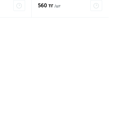
560 тг
/шт