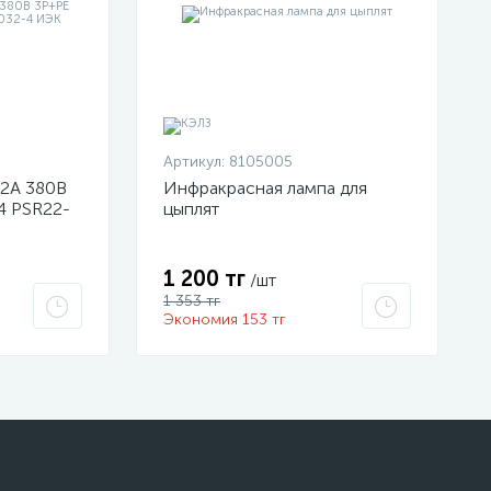
Артикул:
8105005
32А 380В
Инфракрасная лампа для
4 PSR22-
цыплят
1 200 тг
/шт
1 353 тг
Экономия 153 тг