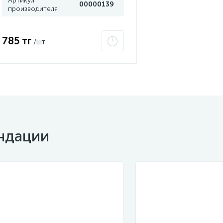
Артикул
00000139
производителя
785 тг
/шт
ндации