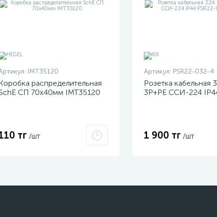
Артикул:
IMT35120
Артикул:
PSR22-032-4
Коробка распределительная
Розетка кабельная 
SchE СП 70х40мм IMT35120
3P+PЕ ССИ-224 IP4
032-4 ИЭК
110 тг
1 900 тг
/шт
/шт