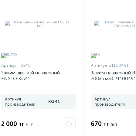
Артикул:
KG41
Артикул:
21100491
Зажим шинный плашечный
Зажим плашечный В
ENSTO KG41
700кв.мм) 21100491
Артикул
Артикул
KG41
производителя
производителя
2 000 тг
670 тг
/шт
/шт