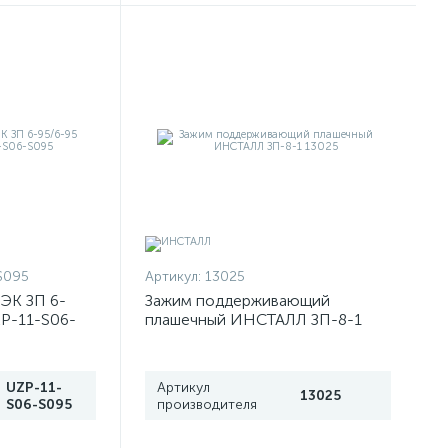
S095
Артикул:
13025
ЭК ЗП 6-
Зажим поддерживающий
ZP-11-S06-
плашечный ИНСТАЛЛ ЗП-8-1
13025
UZP-11-
Артикул
13025
S06-S095
производителя