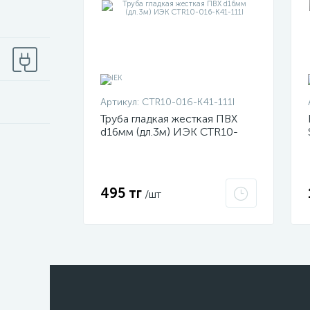
Артикул:
CTR10-016-K41-111I
Труба гладкая жесткая ПВХ
d16мм (дл.3м) ИЭК CTR10-
016-K41-111I
495 тг
/шт