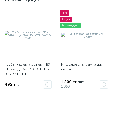
-11%
Акция
Рекомендуем
Труба гладкая жесткая ПВХ
Инфракрасная лампа для
d16мм (дл.3м) ИЭК CTR10-
цыплят
016-K41-111I
1 200 тг
/шт
495 тг
/шт
1 353 тг