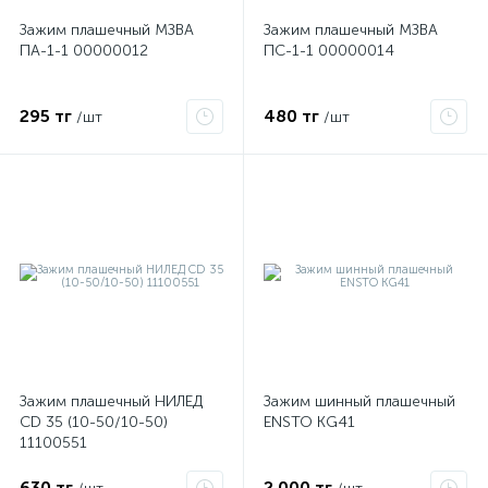
Зажим плашечный МЗВА
Зажим плашечный МЗВА
ПА-1-1 00000012
ПС-1-1 00000014
295 тг
480 тг
/шт
/шт
е
ые
Зажим плашечный НИЛЕД
Зажим шинный плашечный
CD 35 (10-50/10-50)
ENSTO KG41
11100551
ие
630 тг
2 000 тг