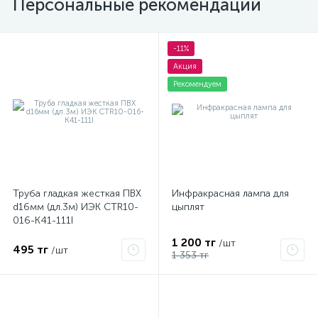
Персональные рекомендации
-11%
Акция
Рекомендуем
Труба гладкая жесткая ПВХ
Инфракрасная лампа для
d16мм (дл.3м) ИЭК CTR10-
цыплят
016-K41-111I
1 200 тг
/шт
495 тг
/шт
1 353 тг