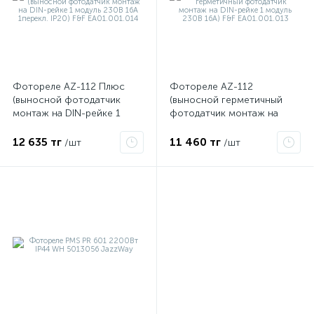
Фотореле AZ-112 Плюс
Фотореле AZ-112
(выносной фотодатчик
(выносной герметичный
монтаж на DIN-рейке 1
фотодатчик монтаж на
модуль 230В 16А 1перекл.
DIN-рейке 1 модуль 230В
IP20) F&F EA01.001.014
16А) F&F EA01.001.013
12 635 тг
11 460 тг
/шт
/шт