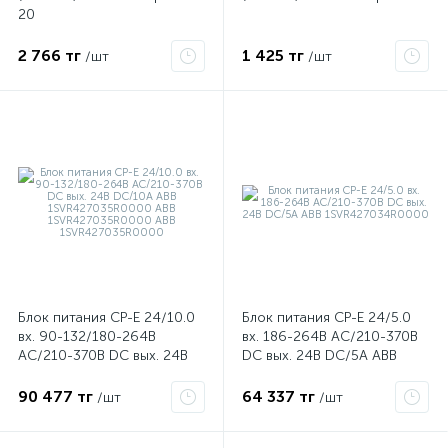
20
2 766 тг
1 425 тг
/шт
/шт
Блок питания CP-E 24/10.0
Блок питания CP-E 24/5.0
х
вх. 90-132/180-264В
вх. 186-264В AC/210-370В
AC/210-370В DC вых. 24В
DC вых. 24В DC/5А ABB
DC/10А ABB
1SVR427034R0000
1SVR427035R0000 ABB
90 477 тг
64 337 тг
/шт
/шт
1SVR427035R0000 ABB
1SVR427035R0000