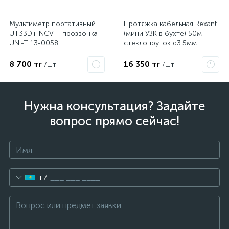
Мультиметр портативный
Протяжка кабельная Rexant
UT33D+ NCV + прозвонка
(мини УЗК в бухте) 50м
UNI-T 13-0058
стеклопруток d3.5мм
красная 47-1050
8 700 тг
16 350 тг
/шт
/шт
Нужна консультация? Задайте
вопрос прямо сейчас!
+7