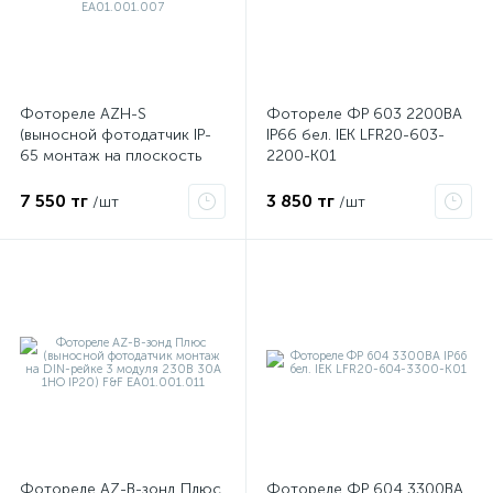
Фотореле AZH-S
Фотореле ФР 603 2200ВА
(выносной фотодатчик IP-
IP66 бел. IEK LFR20-603-
я
65 монтаж на плоскость
2200-K01
230В 16А 1НО IP20) F&F
EA01.001.007
7 550 тг
3 850 тг
/шт
/шт
Фотореле AZ-B-зонд Плюс
Фотореле ФР 604 3300ВА