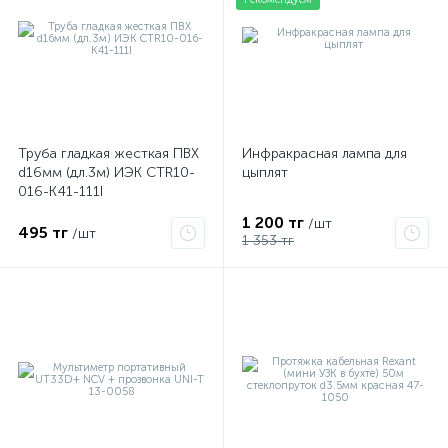
ые
Труба гладкая жесткая ПВХ
Инфракрасная лампа для
d16мм (дл.3м) ИЭК CTR10-
цыплят
016-K41-111I
1 200 тг
/шт
495 тг
/шт
1 353 тг