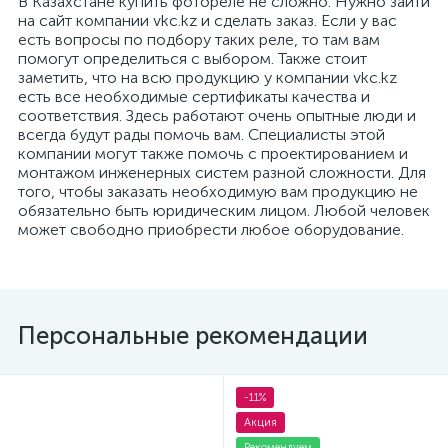
В Казахстане купить фотореле не сложно. Нужно зайти
на сайт компании vkc.kz и сделать заказ. Если у вас
есть вопросы по подбору таких реле, то там вам
помогут определиться с выбором. Также стоит
заметить, что на всю продукцию у компании vkc.kz
есть все необходимые сертификаты качества и
соответствия. Здесь работают очень опытные люди и
всегда будут рады помочь вам. Специалисты этой
компании могут также помочь с проектированием и
монтажом инженерных систем разной сложности. Для
того, чтобы заказать необходимую вам продукцию не
обязательно быть юридическим лицом. Любой человек
может свободно приобрести любое оборудование.
е
ые
Персональные рекомендации
-11%
Акция
ие
Рекомендуем