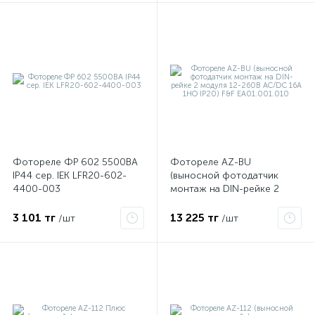
Фотореле ФР 602 5500ВА
Фотореле AZ-BU
IP44 сер. IEK LFR20-602-
(выносной фотодатчик
4400-003
монтаж на DIN-рейке 2
модуля 12-260В AC/DC 16А
1НО IP20) F&F EA01.001.010
3 101 тг
13 225 тг
/шт
/шт