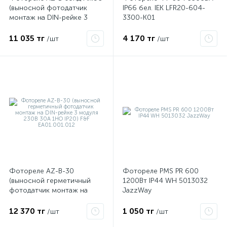
(выносной фотодатчик
IP66 бел. IEK LFR20-604-
монтаж на DIN-рейке 3
3300-K01
модуля 230В 30А 1НО IP20)
F&F EA01.001.011
11 035 тг
4 170 тг
/шт
/шт
Фотореле AZ-B-30
Фотореле PMS PR 600
(выносной герметичный
1200Вт IP44 WH 5013032
фотодатчик монтаж на
JazzWay
DIN-рейке 3 модуля 230В
30А 1НО IP20) F&F
12 370 тг
1 050 тг
/шт
/шт
EA01.001.012