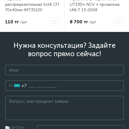
распределительная SchE СП
UT33D+ NCV + прозвонка
70х40мм IMT35120
UNI-T 13-0058
110 тг
8 700 тг
/шт
/шт
Нужна консультация? Задайте
вопрос прямо сейчас!
+7