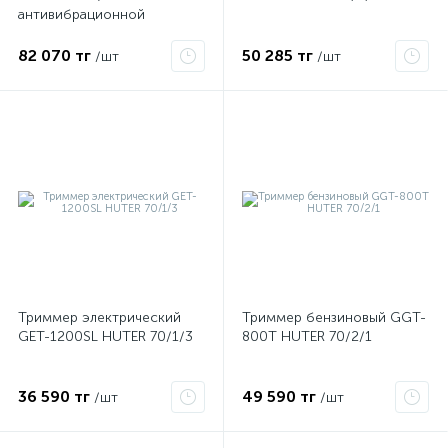
антивибрационной
системой) Huter 70/2/29
82 070 тг
50 285 тг
/шт
/шт
Триммер электрический
Триммер бензиновый GGT-
х
GET-1200SL HUTER 70/1/3
800T HUTER 70/2/1
36 590 тг
49 590 тг
/шт
/шт