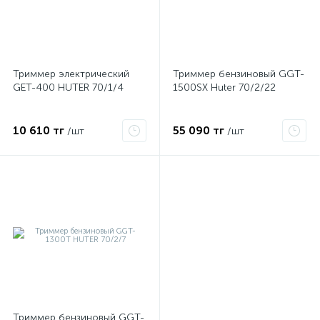
Триммер электрический
Триммер бензиновый GGT-
GET-400 HUTER 70/1/4
1500SX Huter 70/2/22
я
10 610 тг
55 090 тг
/шт
/шт
Триммер бензиновый GGT-