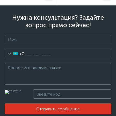
Нужна консультация? Задайте
вопрос прямо сейчас!
+7
е
ые
Отправить сообщение
ие