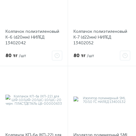
Колпачок полиэтиленовый
Колпачок полиэтиленовый
К-6 (d20мм) НИЛЕД
К-7 (d22мм) НИЛЕД
я
13402042
13402052
80 тг
80 тг
/шт
/шт
Колпачок КП-6а (КП-22) для
Изолятор полимерный SML