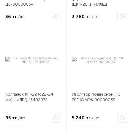
ЦБ-00000634
(ШФ-20Г1) НИЛЕД
13402022
36 тг
3 780 тг
/шт
/шт
Колпачок КП-22 (d22-24
Изолятор подвесной ПС
х
мм) НИЛЕД 13402072
70Е ЮМЭК 00000039
95 тг
5 240 тг
/шт
/шт