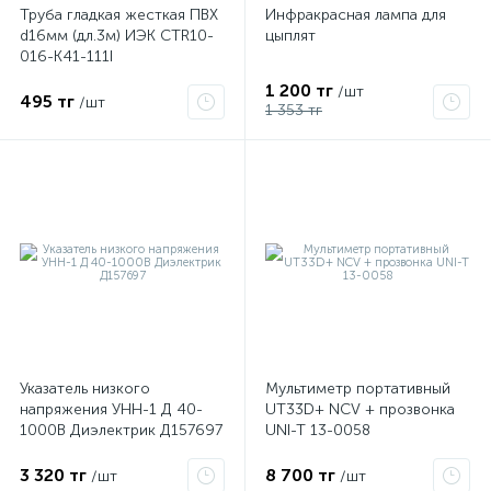
Труба гладкая жесткая ПВХ
Инфракрасная лампа для
d16мм (дл.3м) ИЭК CTR10-
цыплят
016-K41-111I
1 200 тг
/шт
495 тг
/шт
1 353 тг
Указатель низкого
Мультиметр портативный
напряжения УНН-1 Д 40-
UT33D+ NCV + прозвонка
1000В Диэлектрик Д157697
UNI-T 13-0058
3 320 тг
8 700 тг
/шт
/шт