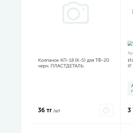
Ар
Колпачок КП-18 (К-5) для ТФ-20
Из
черн. ПЛАСТДЕТАЛЬ
IF
ЦБ-00000634
1
36 тг
3
/шт