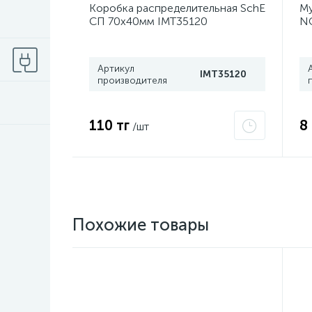
Коробка распределительная SchE
Му
СП 70х40мм IMT35120
NC
Артикул
IMT35120
производителя
110 тг
8
/шт
Похожие товары