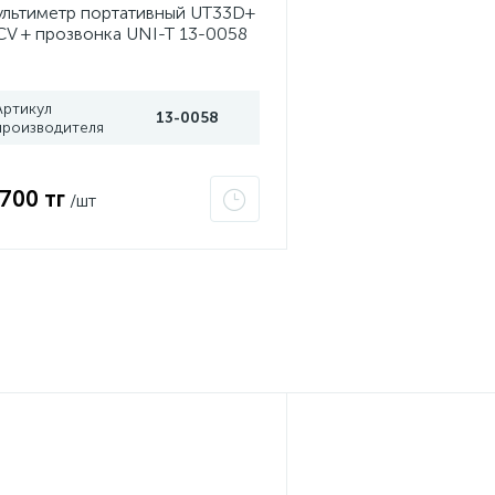
льтиметр портативный UT33D+
V + прозвонка UNI-T 13-0058
Артикул
13-0058
производителя
 700 тг
/шт