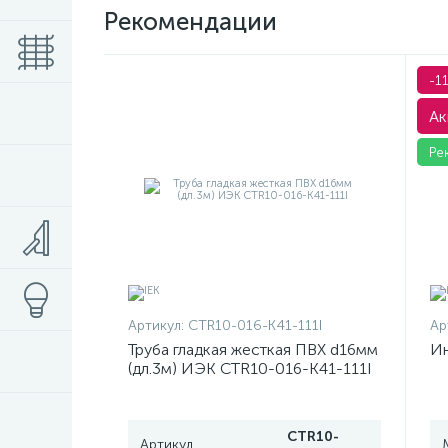
Рекомендации
-1
Ак
Ре
Артикул:
CTR10-016-K41-111I
Ар
Труба гладкая жесткая ПВХ d16мм
Ин
(дл.3м) ИЭК CTR10-016-K41-111I
CTR10-
Артикул