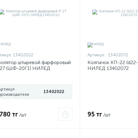
тикул:
13402022
Артикул:
: 13402072
олятор штыревой фарфоровый
Колпачок КП-22 (d22-
 27 (ШФ-20Г1) НИЛЕД
НИЛЕД 13402072
3402022
Артикул
13402022
производителя
 780 тг
95 тг
/шт
/шт