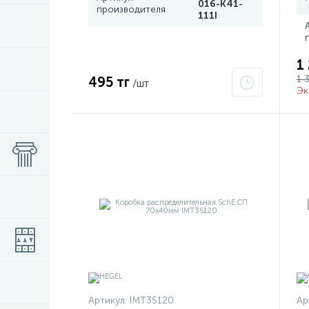
016-K41-
производителя
111I
1
1 
495 тг
/шт
Эк
Артикул:
IMT35120
Ар