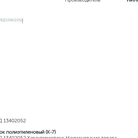
Д 13402052
ок полиэтиленовый (К-7)
Д 13402052 Характеристики: Наименование товара