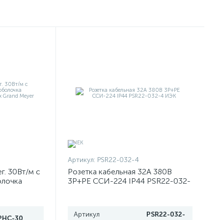
Артикул:
PSR22-032-4
г. 30Вт/м с
Розетка кабельная 32А 380В
олочка
3P+PЕ ССИ-224 IP44 PSR22-032-
T6 Gc x
4 ИЭК
Артикул
PSR22-032-
PHC-30