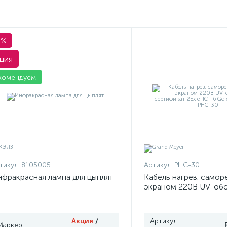
1%
ция
комендуем
тикул:
8105005
Артикул:
PHC-30
фракрасная лампа для цыплят
Кабель нагрев. саморе
экраном 220В UV-об
сертификат 2Ex e IIC 
Grand Meyer PHC-30
Акция
/
Артикул
Маркер