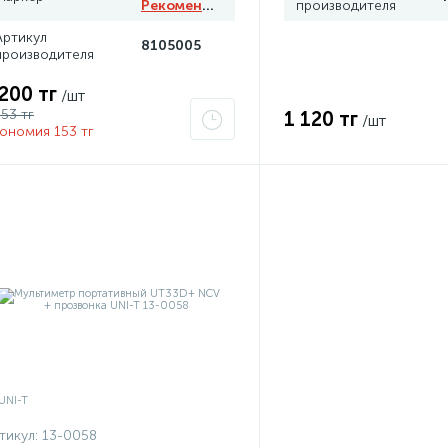
Рекомендуем
производителя
Артикул
8105005
производителя
 200 тг
/шт
353 тг
1 120 тг
/шт
ономия 153 тг
тикул:
13-0058