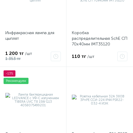
Инфракрасная лампа для
Коробка
цыплят
распределительная SchE СП
70х40мм IMT35120
1 200 тг
/шт
110 тг
/шт
1 353 тг
-13%
Рекомендуем