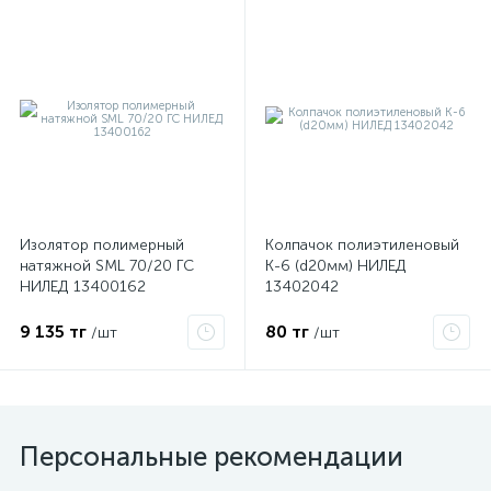
ые
Изолятор полимерный
Колпачок полиэтиленовый
натяжной SML 70/20 ГС
К-6 (d20мм) НИЛЕД
НИЛЕД 13400162
13402042
9 135 тг
80 тг
/шт
/шт
Персональные рекомендации