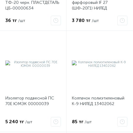
ТФ-20 черн. ПЛАСТДЕТАЛЬ
фарфоровый IF 27
ЦБ-00000634
(ШФ-20Г1) НИЛЕД
13402022
36 тг
3 780 тг
/шт
/шт
е
ые
Изолятор подвесной ПС
Колпачок полиэтиленовый
70Е ЮМЭК 00000039
К-9 НИЛЕД 13402062
5 240 тг
85 тг
/шт
/шт
ие