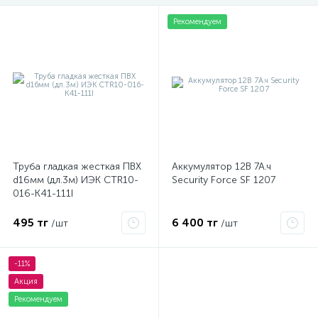
Рекомендуем
Труба гладкая жесткая ПВХ
Аккумулятор 12В 7А.ч
d16мм (дл.3м) ИЭК CTR10-
Security Force SF 1207
016-K41-111I
495 тг
6 400 тг
/шт
/шт
-11%
Акция
Рекомендуем