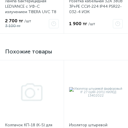
Лампа бактерицидная
Розетка кабельная 32А 380В
LEDVANCE с УФ-С
3P+PЕ ССИ-224 IP44 PSR22-
излучением TIBERA UVC T8
032-4 ИЭК
15W G13 4058075499201
2 700 тг
/шт
1 900 тг
/шт
3 100 тг
Похожие товары
Колпачок КП-18 (К-5) для
Изолятор штыревой