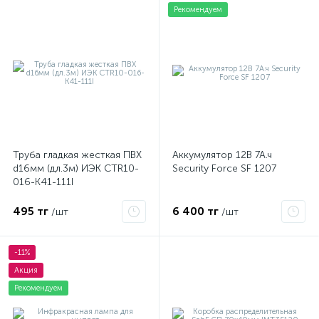
Рекомендуем
Труба гладкая жесткая ПВХ
Аккумулятор 12В 7А.ч
d16мм (дл.3м) ИЭК CTR10-
Security Force SF 1207
016-K41-111I
495 тг
6 400 тг
/шт
/шт
-11%
Акция
Рекомендуем