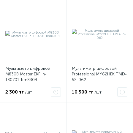
Мультиметр цифровой
Мультиметр цифровой
M830B Master EKF In-
Professional MY62I IEK TMD-
180701-bm830B
5S-062
2 300 тг
10 500 тг
/шт
/шт