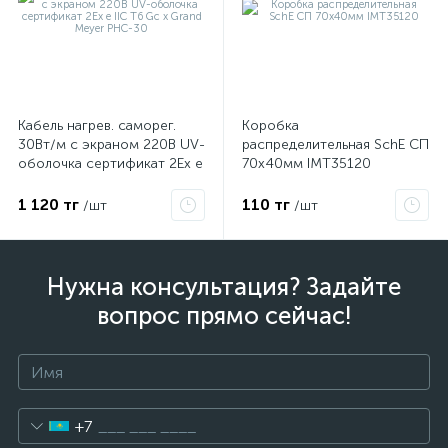
Кабель нагрев. саморег.
Коробка
30Вт/м с экраном 220В UV-
распределительная SchE СП
оболочка сертификат 2Ex e
70х40мм IMT35120
IIC T6 Gc x Grand Meyer
PHC-30
1 120 тг
110 тг
/шт
/шт
Нужна консультация? Задайте
вопрос прямо сейчас!
+7