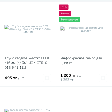
-11%
Акция
Рекомендуем
Труба гладкая жесткая ПВХ
Инфракрасная лампа для
d16мм (дл.3м) ИЭК CTR10-
цыплят
016-K41-111I
1 200 тг
/шт
495 тг
/шт
1 353 тг