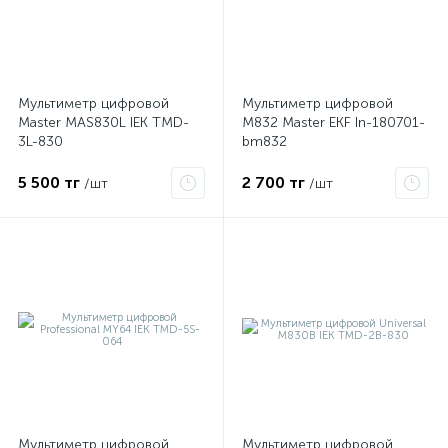
Мультиметр цифровой
Мультиметр цифровой
Master MAS830L IEK TMD-
M832 Master EKF In-180701-
я
3L-830
bm832
5 500 тг
2 700 тг
/шт
/шт
Мультиметр цифровой
Мультиметр цифровой