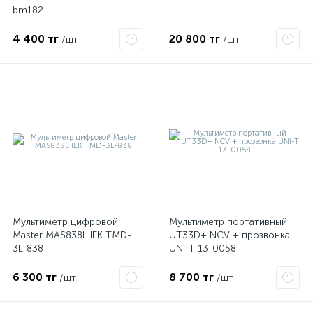
bm182
4 400 тг
20 800 тг
/шт
/шт
Мультиметр цифровой
Мультиметр портативный
х
Master MAS838L IEK TMD-
UT33D+ NCV + прозвонка
3L-838
UNI-T 13-0058
6 300 тг
8 700 тг
/шт
/шт