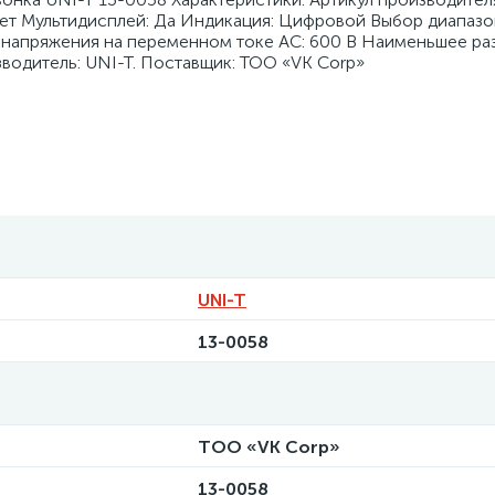
Нет Мультидисплей: Да Индикация: Цифровой Выбор диапазо
 напряжения на переменном токе АC: 600 В Наименьшее ра
водитель: UNI-T. Поставщик: ТОО «VK Corp»
UNI-T
13-0058
ТОО «VK Corp»
13-0058