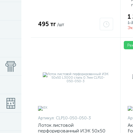
1
1 
495 тг
/шт
Эк
Ре
Артикул:
CLP10-050-050-3
Ар
Лоток листовой
Ак
перфорированный ИЭК 50х50
Fo