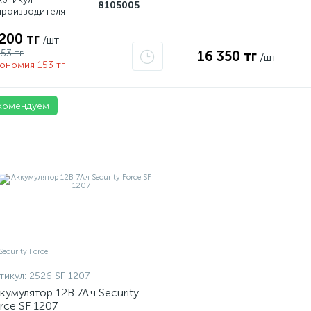
8105005
производителя
 200 тг
/шт
353 тг
16 350 тг
/шт
ономия 153 тг
комендуем
тикул:
2526 SF 1207
кумулятор 12В 7А.ч Security
rce SF 1207