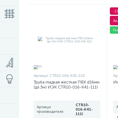
-1
Ак
Ре
Артикул:
CTR10-016-K41-111I
Ар
Труба гладкая жесткая ПВХ d16мм
Ин
(дл.3м) ИЭК CTR10-016-K41-111I
CTR10-
Артикул
016-K41-
производителя
111I