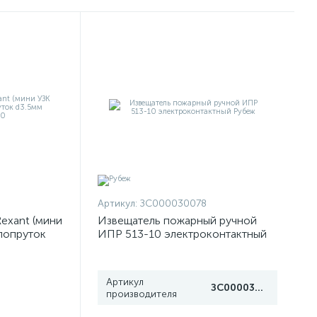
Артикул:
ЗС000030078
exant (мини
Извещатель пожарный ручной
клопруток
ИПР 513-10 электроконтактный
50
Рубеж
Артикул
ЗС000030078
производителя