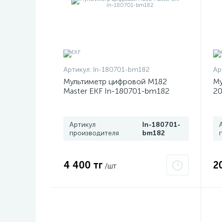
Артикул:
In-180701-bm182
Ар
Мультиметр цифровой M182
Му
Master EKF In-180701-bm182
20
Артикул
In-180701-
производителя
bm182
4 400 тг
2
/шт