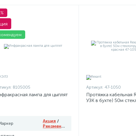
1%
ция
комендуем
тикул:
8105005
Артикул:
47-1050
фракрасная лампа для цыплят
Протяжка кабельная R
УЗК в бухте) 50м сте
d3.5мм красная 47-10
Акция
/
Маркер
Рекомендуем
Артикул