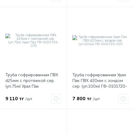
Труба гофрированная ПВХ
Труба гофрированная Урал
е
d25мм с протяжкой сер.
Пак ПВХ d20мм с зондом
(уп.75м) Урал Пак
сер. (уп.100м) ГФ-0101720-
ГФ-0100725-075
100
ые
9 110 тг
7 800 тг
/шт
/шт
ие