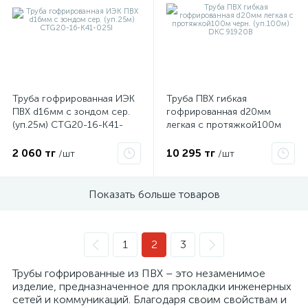
ые
Труба гофрированная ИЭК
Труба ПВХ гибкая
ПВХ d16мм с зондом сер.
гофрированная d20мм
(уп.25м) CTG20-16-K41-
легкая с протяжкой100м
025I
черн. (уп.100м) DKC 91920B
2 060 тг
10 295 тг
/шт
/шт
Показать больше товаров
1
2
3
Трубы гофрированные из ПВХ – это незаменимое
изделие, предназначенное для прокладки инженерных
сетей и коммуникаций. Благодаря своим свойствам и