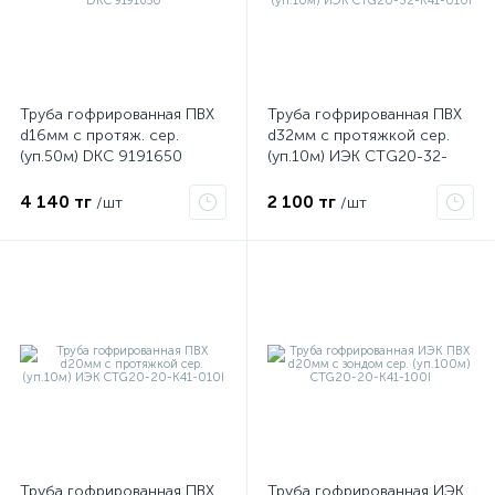
Труба гофрированная ПВХ
Труба гофрированная ПВХ
d16мм с протяж. сер.
d32мм с протяжкой сер.
я
(уп.50м) DKC 9191650
(уп.10м) ИЭК CTG20-32-
K41-010I
4 140 тг
2 100 тг
/шт
/шт
Труба гофрированная ПВХ
Труба гофрированная ИЭК