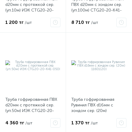
d20мм с протяжкой сер.
ПВХ d20мм с зондом сер.
(уп.10м) ИЭК CTG20-20-
(уп.100м) CTG20-20-K41-
K41-010I
100I
1 200 тг
8 710 тг
/шт
/шт
Труба гофрированная ПВХ
Труба гофрированная
d20мм с протяжкой сер.
Рувинил ПВХ d16мм с
(уп.50м) ИЭК CTG20-20-
зондом сер. (20м)
K41-050I
11601(20)
4 360 тг
1 370 тг
/шт
/шт