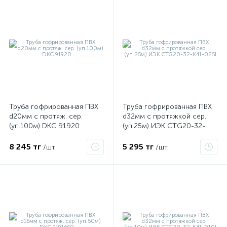
Труба гофрированная ПВХ
Труба гофрированная ПВХ
d20мм с протяж. сер.
d32мм с протяжкой сер.
(уп.100м) DKC 91920
(уп.25м) ИЭК CTG20-32-
K41-025I
8 245 тг
5 295 тг
/шт
/шт