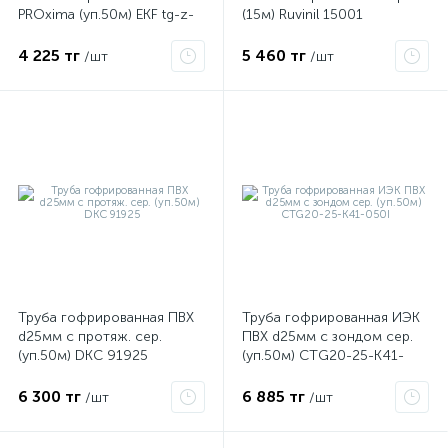
PROxima (уп.50м) EKF tg-z-
(15м) Ruvinil 15001
20-50m
4 225 тг
5 460 тг
/шт
/шт
Труба гофрированная ПВХ
Труба гофрированная ИЭК
х
d25мм с протяж. сер.
ПВХ d25мм с зондом сер.
(уп.50м) DKC 91925
(уп.50м) CTG20-25-K41-
050I
6 300 тг
6 885 тг
/шт
/шт