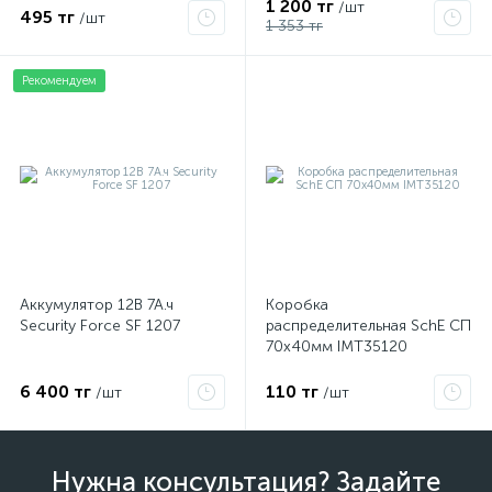
1 200 тг
/шт
495 тг
/шт
1 353 тг
Рекомендуем
Аккумулятор 12В 7А.ч
Коробка
Security Force SF 1207
распределительная SchE СП
70х40мм IMT35120
6 400 тг
110 тг
/шт
/шт
Нужна консультация? Задайте