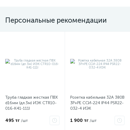
Персональные рекомендации
Труба гладкая жесткая ПВХ
Розетка кабельная 32А 380В
d16мм (дл.3м) ИЭК CTR10-
3P+PЕ ССИ-224 IP44 PSR22-
016-K41-111I
032-4 ИЭК
495 тг
1 900 тг
/шт
/шт