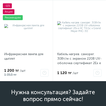
-11%
Акция
Рекомендуем
Инфракрасная лампа для
Кабель нагрев. саморег.
цыплят
30Вт/м с экраном 220В UV-
оболочка сертификат 2Ex e
IIC T6 Gc x Grand Meyer
1 200 тг
/шт
PHC-30
1 120 тг
/шт
1 353 тг
Нужна консультация? Задайте
вопрос прямо сейчас!