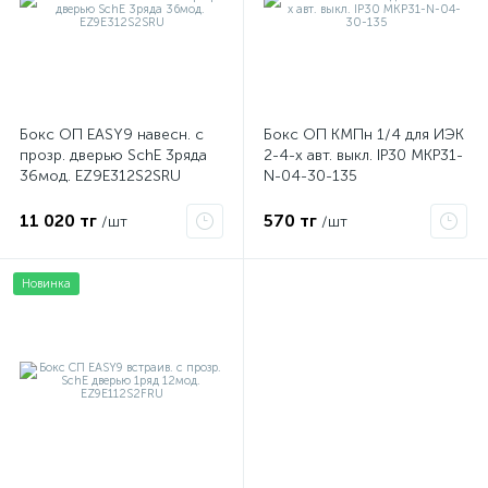
Бокс ОП EASY9 навесн. с
Бокс ОП КМПн 1/4 для ИЭК
прозр. дверью SchE 3ряда
2-4-х авт. выкл. IP30 MKP31-
36мод. EZ9E312S2SRU
N-04-30-135
11 020 тг
570 тг
/шт
/шт
Новинка