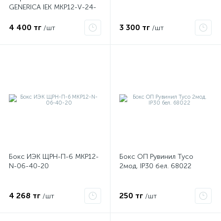
GENERICA IEK MKP12-V-24-
41-G
4 400 тг
3 300 тг
/шт
/шт
Бокс ИЭК ЩРН-П-6 MKP12-
Бокс ОП Рувинил Тусо
х
N-06-40-20
2мод. IP30 бел. 68022
4 268 тг
250 тг
/шт
/шт