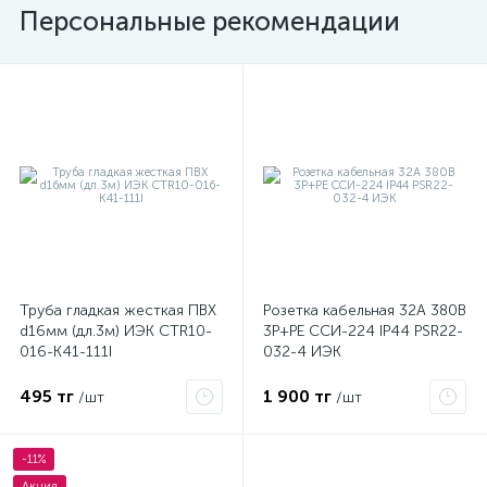
Персональные рекомендации
ые
Труба гладкая жесткая ПВХ
Розетка кабельная 32А 380В
d16мм (дл.3м) ИЭК CTR10-
3P+PЕ ССИ-224 IP44 PSR22-
016-K41-111I
032-4 ИЭК
495 тг
1 900 тг
/шт
/шт
-11%
Акция