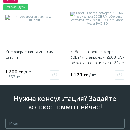
Рекомендуем
Инфракрасная лампа для
Кабель нагрев. саморег.
цыплят
30Вт/м с экраном 220В UV-
оболочка сертификат 2Ex e
IIC T6 Gc x Grand Meyer
1 200 тг
/шт
PHC-30
1 120 тг
/шт
1 353 тг
Нужна консультация? Задайте
вопрос прямо сейчас!