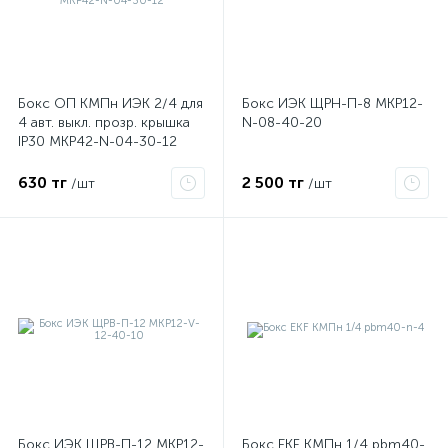
Бокс ОП КМПн ИЭК 2/4 для
Бокс ИЭК ЩРН-П-8 MKP12-
4 авт. выкл. прозр. крышка
N-08-40-20
я
IP30 MKP42-N-04-30-12
630 тг
2 500 тг
/шт
/шт
Бокс ИЭК ЩРВ-П-12 MKP12-
Бокс EKF КМПн 1/4 pbm40-