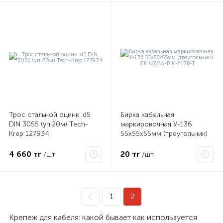
Трос стальной оцинк. d5
Бирка кабельная
DIN 3055 (уп.20м) Tech-
маркировочная У-136
Krep 127934
55х55х55мм (треугольник)
IEK UZMA-BIK-Y136-T
4 660 тг
20 тг
/шт
/шт
1
2
Крепеж для кабеля: какой бывает как используется