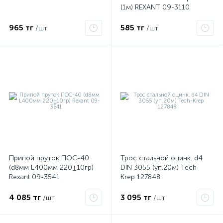
(1м) REXANT 09-3110
965 тг
585 тг
/шт
/шт
Припой пруток ПОС-40
Трос стальной оцинк. d4
х
(d8мм L400мм 220±10гр)
DIN 3055 (уп.20м) Tech-
Rexant 09-3541
Krep 127848
4 085 тг
3 095 тг
/шт
/шт