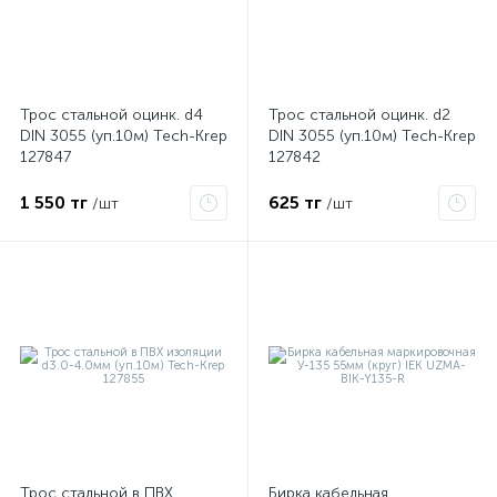
Трос стальной оцинк. d4
Трос стальной оцинк. d2
DIN 3055 (уп.10м) Tech-Krep
DIN 3055 (уп.10м) Tech-Krep
я
127847
127842
1 550 тг
625 тг
/шт
/шт
Трос стальной в ПВХ
Бирка кабельная