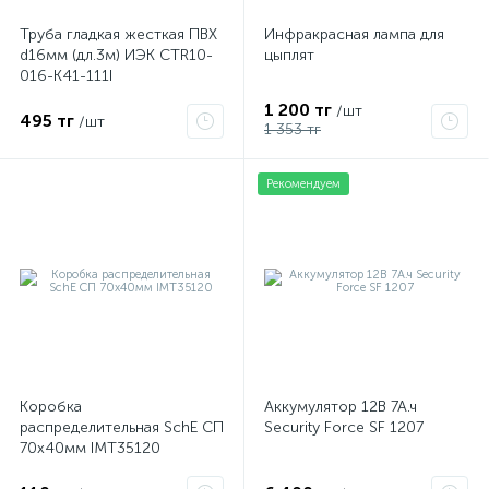
Труба гладкая жесткая ПВХ
Инфракрасная лампа для
d16мм (дл.3м) ИЭК CTR10-
цыплят
016-K41-111I
1 200 тг
/шт
495 тг
/шт
1 353 тг
Рекомендуем
е
ые
Коробка
Аккумулятор 12В 7А.ч
распределительная SchE СП
Security Force SF 1207
70х40мм IMT35120
ие