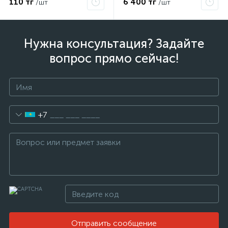
110 тг
6 400 тг
/шт
/шт
ые
Нужна консультация? Задайте
вопрос прямо сейчас!
+7
Отправить сообщение