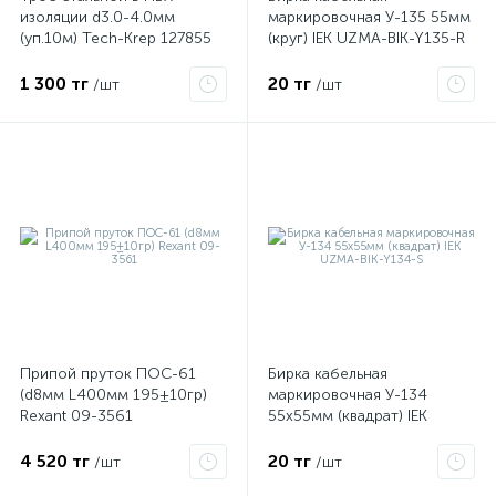
изоляции d3.0-4.0мм
маркировочная У-135 55мм
(уп.10м) Tech-Krep 127855
(круг) IEK UZMA-BIK-Y135-R
1 300 тг
20 тг
/шт
/шт
Припой пруток ПОС-61
Бирка кабельная
(d8мм L400мм 195±10гр)
маркировочная У-134
Rexant 09-3561
55х55мм (квадрат) IEK
UZMA-BIK-Y134-S
4 520 тг
20 тг
/шт
/шт