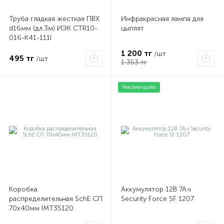
Труба гладкая жесткая ПВХ
Инфракрасная лампа для
d16мм (дл.3м) ИЭК CTR10-
цыплят
016-K41-111I
1 200 тг
/шт
495 тг
/шт
1 353 тг
Рекомендуем
Коробка
Аккумулятор 12В 7А.ч
распределительная SchE СП
Security Force SF 1207
70х40мм IMT35120