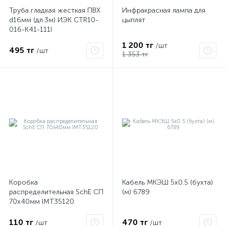
Труба гладкая жесткая ПВХ
Инфракрасная лампа для
d16мм (дл.3м) ИЭК CTR10-
цыплят
016-K41-111I
1 200 тг
/шт
495 тг
/шт
1 353 тг
Коробка
Кабель МКЭШ 5х0.5 (бухта)
распределительная SchE СП
(м) 6789
70х40мм IMT35120
110 тг
470 тг
/шт
/шт