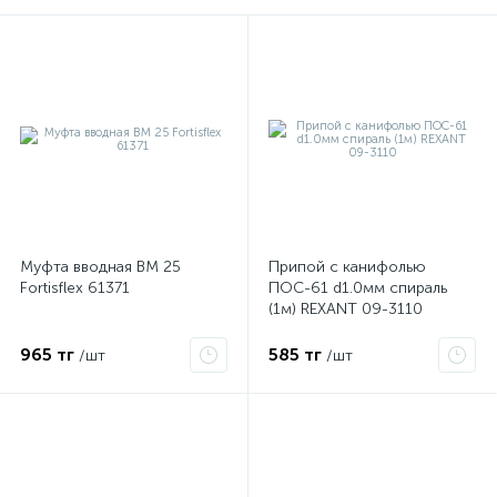
Муфта вводная ВМ 25
Припой с канифолью
е
Fortisflex 61371
ПОС-61 d1.0мм спираль
(1м) REXANT 09-3110
965 тг
585 тг
/шт
/шт
ые
ие