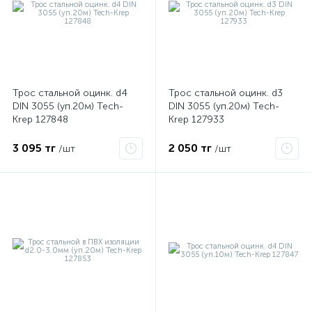
ые
Трос стальной оцинк. d4
Трос стальной оцинк. d3
DIN 3055 (уп.20м) Tech-
DIN 3055 (уп.20м) Tech-
Krep 127848
Krep 127933
3 095 тг
2 050 тг
/шт
/шт