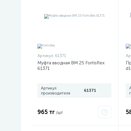
Артикул:
61371
Ар
Муфта вводная ВМ 25 Fortisflex
Пр
61371
d1
31
Артикул
61371
производителя
965 тг
5
/шт