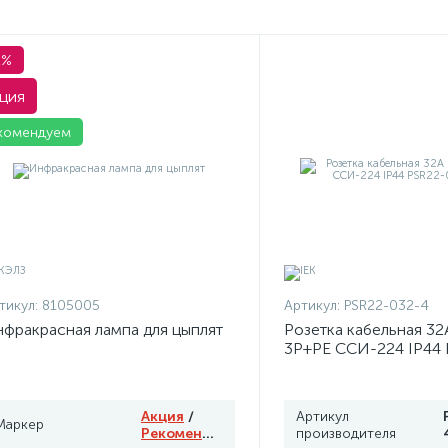
1%
ция
комендуем
тикул:
8105005
Артикул:
PSR22-032-4
фракрасная лампа для цыплят
Розетка кабельная 32
3P+PЕ ССИ-224 IP44 
4 ИЭК
Акция
/
Артикул
Маркер
Рекомендуем
производителя