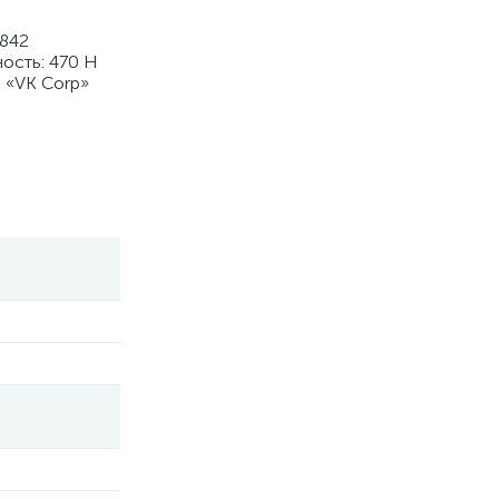
7842
ость: 470 Н
 «VK Corp»