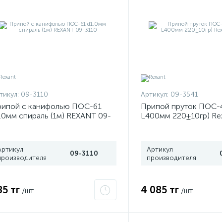
тикул:
09-3110
Артикул:
09-3541
ипой с канифолью ПОС-61
Припой пруток ПОС-
.0мм спираль (1м) REXANT 09-
L400мм 220±10гр) Re
10
3541
Артикул
Артикул
09-3110
производителя
производителя
85 тг
4 085 тг
/шт
/шт