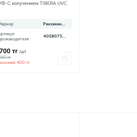
УФ-С излучением TIBERA UVC
 15W G13 4058075499201
Маркер
Рекомендуем
Артикул
4058075499201
производителя
 700 тг
/шт
100 тг
ономия 400 тг