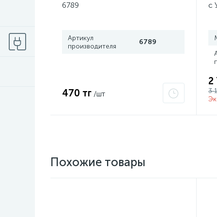
6789
с 
T8
Артикул
6789
производителя
2
3 
470 тг
/шт
Эк
Похожие товары