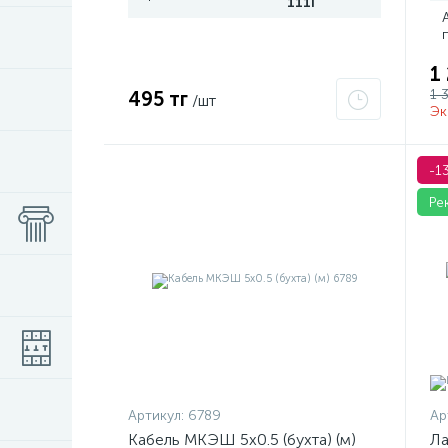
111I
1
1 
495 тг
/шт
Эк
-1
Ре
Артикул:
6789
Ар
Кабель МКЭШ 5х0.5 (бухта) (м)
Ла