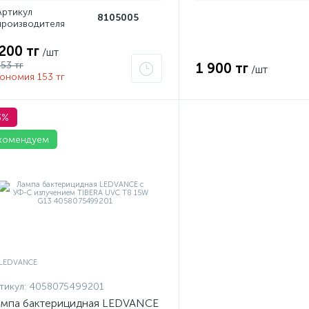
Артикул
8105005
производителя
 200 тг
/шт
353 тг
1 900 тг
/шт
ономия 153 тг
3%
комендуем
тикул:
4058075499201
мпа бактерицидная LEDVANCE