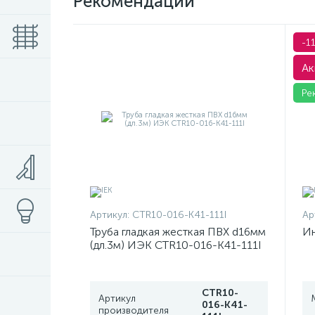
Рекомендации
-1
Ак
Ре
Артикул:
CTR10-016-K41-111I
Ар
Труба гладкая жесткая ПВХ d16мм
Ин
(дл.3м) ИЭК CTR10-016-K41-111I
CTR10-
Артикул
016-K41-
производителя