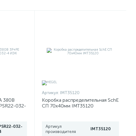
Артикул:
IMT35120
А 380В
Коробка распределительная SchE
PSR22-032-
СП 70х40мм IMT35120
PSR22-032-
Артикул
IMT35120
4
производителя