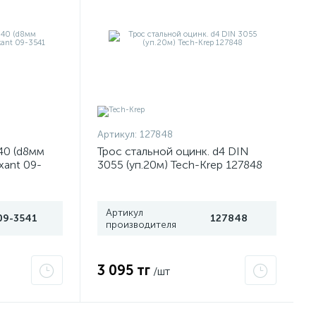
Артикул:
127848
40 (d8мм
Трос стальной оцинк. d4 DIN
xant 09-
3055 (уп.20м) Tech-Krep 127848
Артикул
09-3541
127848
производителя
3 095 тг
/шт