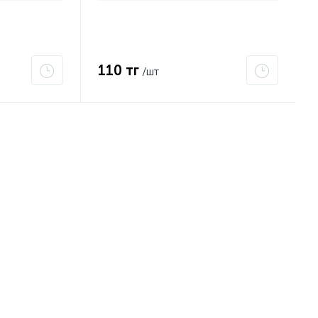
110 тг
/шт