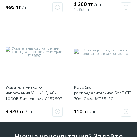
1 200 тг
/шт
495 тг
/шт
1 353 тг
Указатель низкого
Коробка
напряжения УНН-1 Д 40-
распределительная SchE СП
1000В Диэлектрик Д157697
70х40мм IMT35120
3 320 тг
110 тг
/шт
/шт
Нужна консультация? Задайте