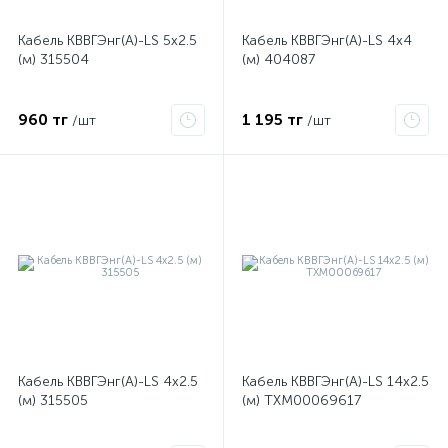
Кабель КВВГЭнг(А)-LS 5х2.5
Кабель КВВГЭнг(А)-LS 4х4
(м) 315504
(м) 404087
ые
960 тг
1 195 тг
/шт
/шт
Кабель КВВГЭнг(А)-LS 4х2.5
Кабель КВВГЭнг(А)-LS 14х2.5
(м) 315505
(м) ТХМ00069617