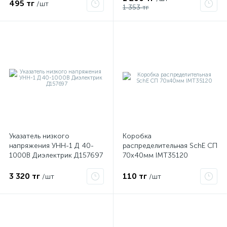
495 тг
/шт
1 353 тг
Указатель низкого
Коробка
напряжения УНН-1 Д 40-
распределительная SchE СП
1000В Диэлектрик Д157697
70х40мм IMT35120
3 320 тг
110 тг
/шт
/шт