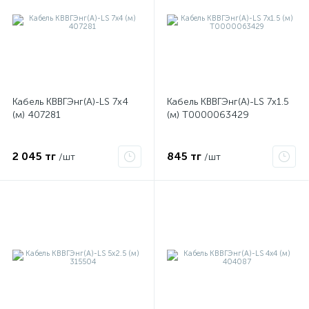
Кабель КВВГЭнг(А)-LS 7х4
Кабель КВВГЭнг(А)-LS 7х1.5
(м) 407281
(м) Т0000063429
2 045 тг
845 тг
/шт
/шт
е
ые
ие