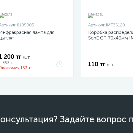
Артикул:
8105005
Артикул:
IMT35120
Инфракрасная лампа для
Коробка распредел
цыплят
SchE СП 70х40мм I
1 200 тг
/шт
1 353 тг
110 тг
/шт
Экономия 153 тг
онсультация? Задайте вопрос 