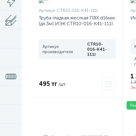
Артикул:
CTR10-016-K41-111I
Ар
Труба гладкая жесткая ПВХ d16мм
Ин
(дл.3м) ИЭК CTR10-016-K41-111I
CTR10-
Артикул
016-K41-
производителя
111I
1
1 
495 тг
/шт
Эк
Ре