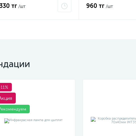
 330 тг
960 тг
/шт
/шт
ндации
-11%
Акция
Рекомендуем