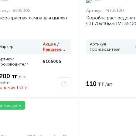
тикул:
8105005
Артикул:
IMT35120
фракрасная лампа для цыплят
Коробка распределит
СП 70х40мм IMT3512
Акция
/
Артикул
Маркер
Рекомендуем
производителя
Артикул
8105005
производителя
 200 тг
/шт
353 тг
110 тг
/шт
ономия 153 тг
комендуем