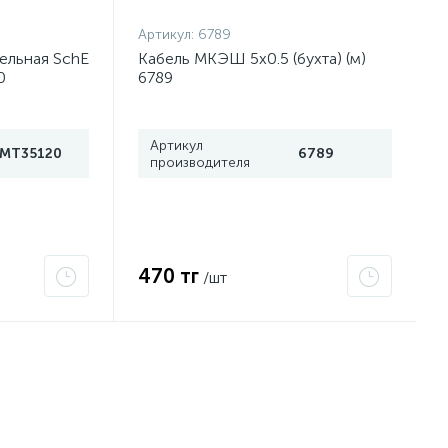
Артикул:
6789
ельная SchE
Кабель МКЭШ 5х0.5 (бухта) (м)
0
6789
Артикул
IMT35120
6789
производителя
470 тг
/шт