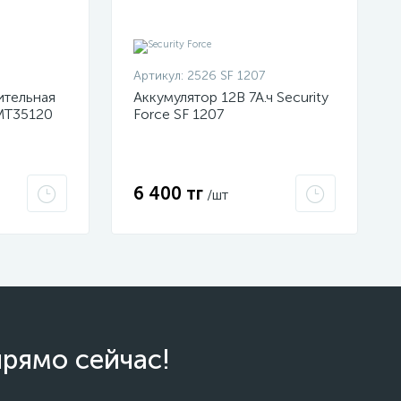
Артикул:
2526 SF 1207
ительная
Аккумулятор 12В 7А.ч Security
MT35120
Force SF 1207
6 400 тг
/шт
прямо сейчас!