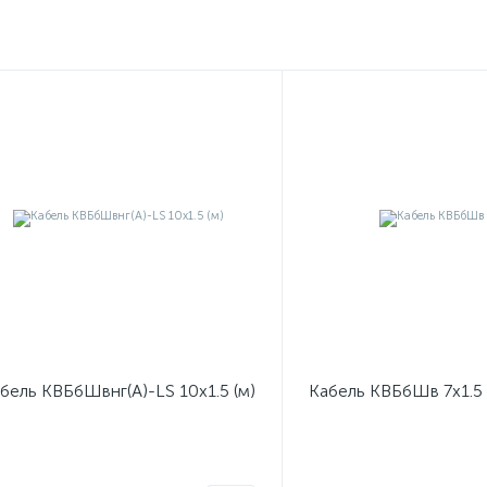
бель КВБбШвнг(А)-LS 10х1.5 (м)
Кабель КВБбШв 7х1.5