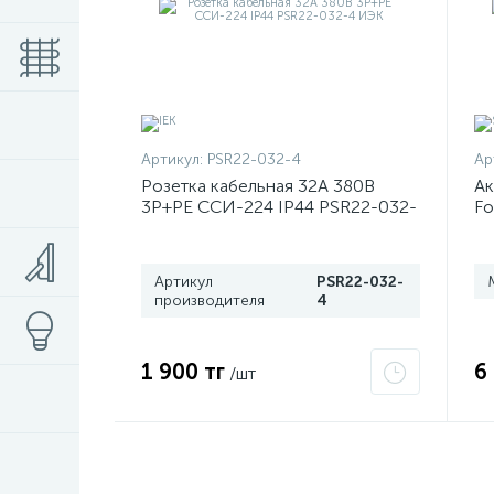
Артикул:
PSR22-032-4
Ар
Розетка кабельная 32А 380В
Ак
3P+PЕ ССИ-224 IP44 PSR22-032-
Fo
4 ИЭК
Артикул
PSR22-032-
производителя
4
1 900 тг
6
/шт