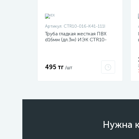
Артикул:
CTR10-016-K41-111I
Труба гладкая жесткая ПВХ
d16мм (дл.3м) ИЭК CTR10-
016-K41-111I
495 тг
/шт
Нужна к