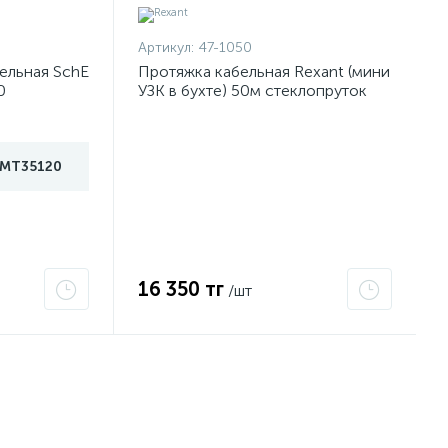
Артикул:
47-1050
ельная SchE
Протяжка кабельная Rexant (мини
0
УЗК в бухте) 50м стеклопруток
d3.5мм красная 47-1050
IMT35120
16 350 тг
/шт