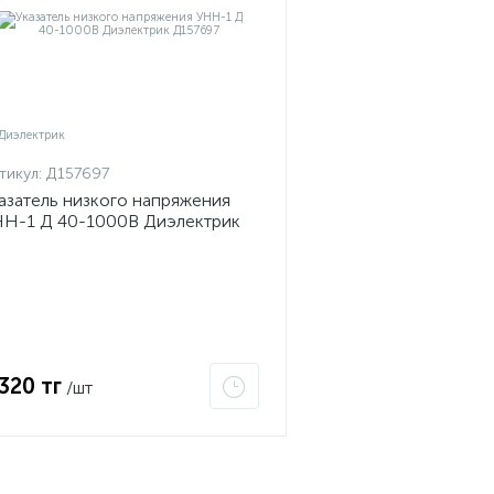
тикул:
Д157697
азатель низкого напряжения
Н-1 Д 40-1000В Диэлектрик
57697
 320 тг
/шт