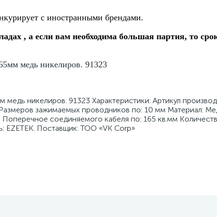
нкурирует с иностранными брендами.
ладах , а если вам необходима большая партия, то сро
65мм медь никелиров. 91323
 медь никелиров. 91323 Характеристики: Артикул производ
 Размеров зажимаемых проводников по: 10 мм Материал: Ме
 Поперечное соединяемого кабеля по: 165 кв.мм Количеств
: EZETEK. Поставщик: ТОО «VK Corp»