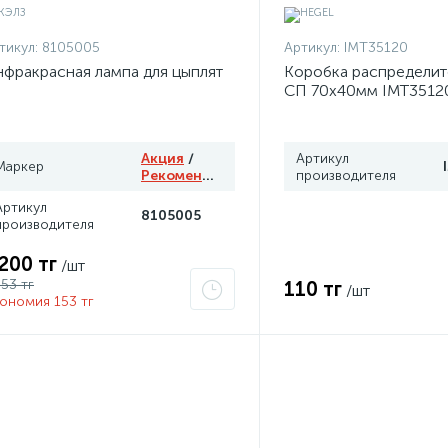
тикул:
8105005
Артикул:
IMT35120
фракрасная лампа для цыплят
Коробка распределит
СП 70х40мм IMT3512
Акция
/
Артикул
Маркер
Рекомендуем
производителя
Артикул
8105005
производителя
 200 тг
/шт
353 тг
110 тг
/шт
ономия 153 тг