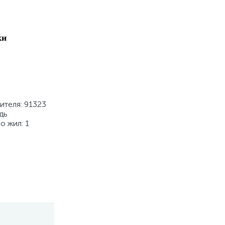
ки
ителя: 91323
дь
о жил: 1