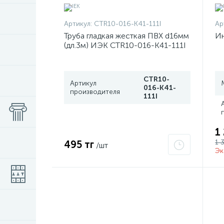
Артикул:
CTR10-016-K41-111I
Ар
Труба гладкая жесткая ПВХ d16мм
Ин
(дл.3м) ИЭК CTR10-016-K41-111I
CTR10-
Артикул
016-K41-
производителя
111I
1
1 
495 тг
/шт
Эк