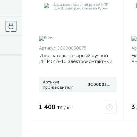
Артикул:
ЗС000030078
Ар
Извещатель пожарный ручной
Ук
ИПР 513-10 электроконтактный
УН
Рубеж
Д1
Артикул
ЗС000030078
производителя
1 400 тг
3
/шт