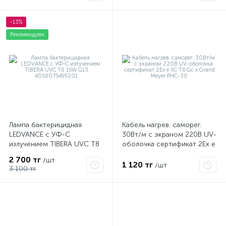
-13%
Рекомендуем
Лампа бактерицидная
Кабель нагрев. саморег.
LEDVANCE с УФ-С
30Вт/м с экраном 220В UV-
излучением TIBERA UVC T8
оболочка сертификат 2Ex e
15W G13 4058075499201
IIC T6 Gc x Grand Meyer
2 700 тг
/шт
PHC-30
1 120 тг
/шт
3 100 тг