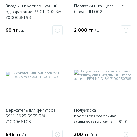
Вкладыш противошумный
Перчатки штанцованные
одноразовые PP-01-002 3М
(пара) ПЕР002
7000038198
ые
60 тг
2 000 тг
/шт
/шт
Держатель для фильтров
Полумаска
5911 5925 5935 3М
противоаэрозольная
7100066103
фильтрующая модель 8101
класс защиты FFP1 NR D 3М
7100050785
645 тг
300 тг
/шт
/шт