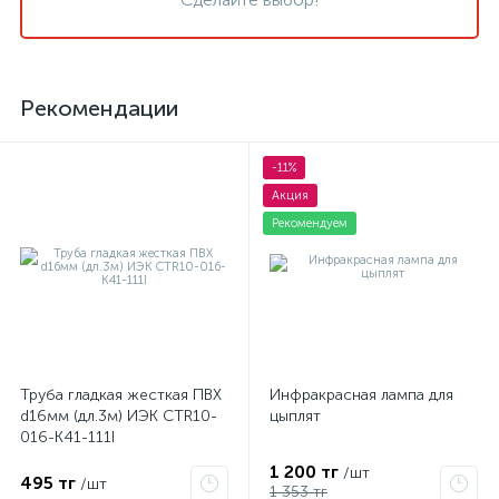
Рекомендации
-11%
Акция
Рекомендуем
Труба гладкая жесткая ПВХ
Инфракрасная лампа для
d16мм (дл.3м) ИЭК CTR10-
цыплят
016-K41-111I
1 200 тг
/шт
495 тг
/шт
1 353 тг