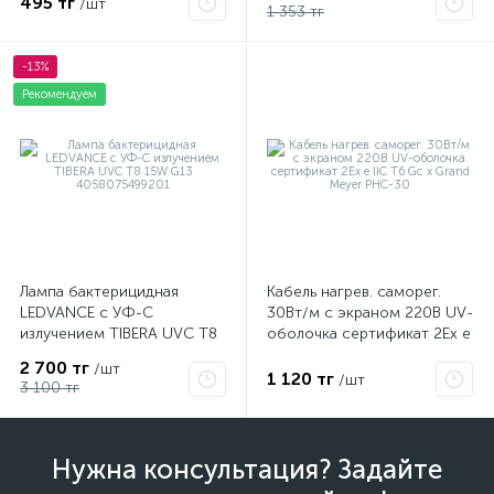
495 тг
/шт
1 353 тг
-13%
Рекомендуем
Лампа бактерицидная
Кабель нагрев. саморег.
LEDVANCE с УФ-С
30Вт/м с экраном 220В UV-
излучением TIBERA UVC T8
оболочка сертификат 2Ex e
15W G13 4058075499201
IIC T6 Gc x Grand Meyer
2 700 тг
/шт
PHC-30
1 120 тг
/шт
3 100 тг
Нужна консультация? Задайте