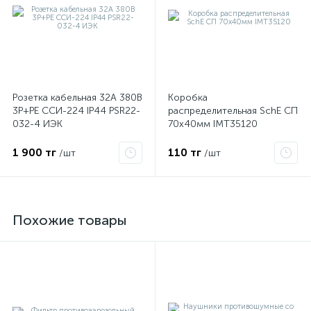
Розетка кабельная 32А 380В
Коробка
3P+PЕ ССИ-224 IP44 PSR22-
распределительная SchE СП
032-4 ИЭК
70х40мм IMT35120
1 900 тг
110 тг
/шт
/шт
Похожие товары