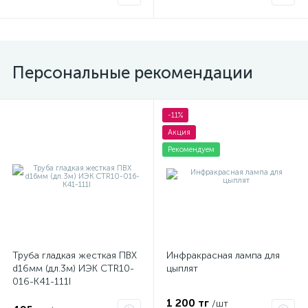
Персональные рекомендации
-11%
Акция
Рекомендуем
Труба гладкая жесткая ПВХ
Инфракрасная лампа для
d16мм (дл.3м) ИЭК CTR10-
цыплят
016-K41-111I
1 200 тг
/шт