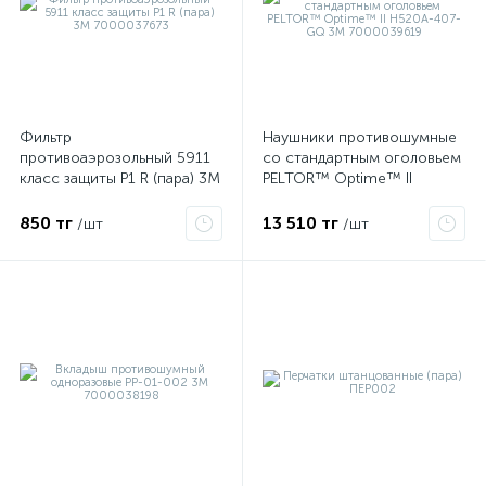
Фильтр
Наушники противошумные
противоаэрозольный 5911
со стандартным оголовьем
класс защиты P1 R (пара) 3М
PELTOR™ Optime™ II
7000037673
H520A-407-GQ 3М
7000039619
850 тг
13 510 тг
/шт
/шт
е
ые
ие