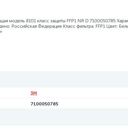
ая модель 8101 класс защиты FFP1 NR D 7100050785 Харак
ено: Российская Федерация Класс фильтра: FFP1 Цвет: Бел
»
3М
7100050785