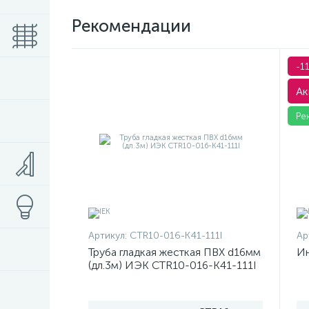
Рекомендации
-1
Ак
Ре
Артикул:
CTR10-016-K41-111I
Ар
Труба гладкая жесткая ПВХ d16мм
Ин
(дл.3м) ИЭК CTR10-016-K41-111I