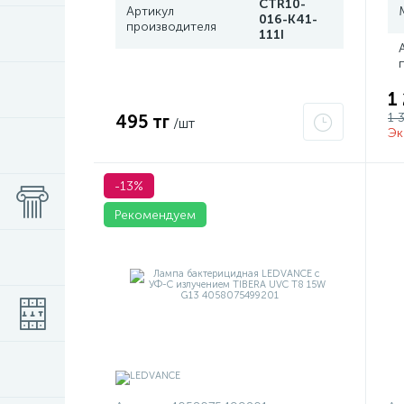
CTR10-
Артикул
016-K41-
производителя
111I
1
1 
495 тг
/шт
Эк
-13%
Рекомендуем