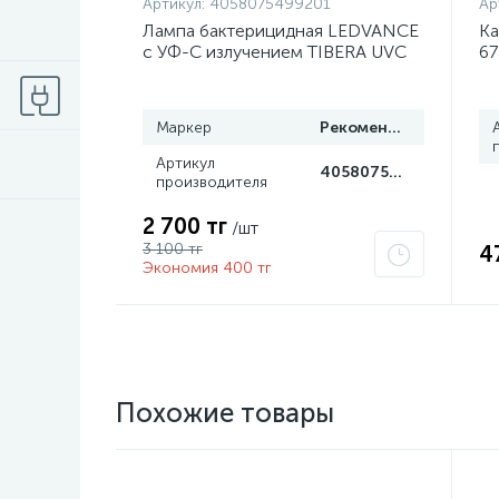
Артикул:
4058075499201
Ар
Лампа бактерицидная LEDVANCE
Ка
с УФ-С излучением TIBERA UVC
67
T8 15W G13 4058075499201
Маркер
Рекомендуем
Артикул
4058075499201
производителя
2 700 тг
/шт
3 100 тг
4
Экономия 400 тг
Похожие товары