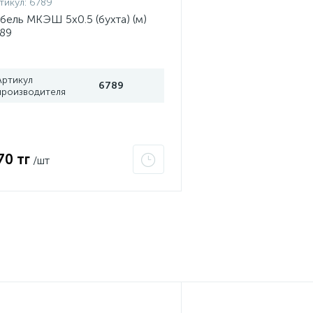
тикул:
6789
бель МКЭШ 5х0.5 (бухта) (м)
89
Артикул
6789
производителя
70 тг
/шт