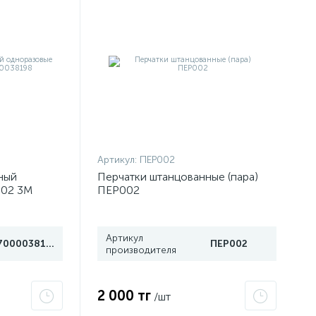
Артикул:
ПЕР002
ный
Перчатки штанцованные (пара)
002 3М
ПЕР002
Артикул
7000038198
ПЕР002
производителя
2 000 тг
/шт