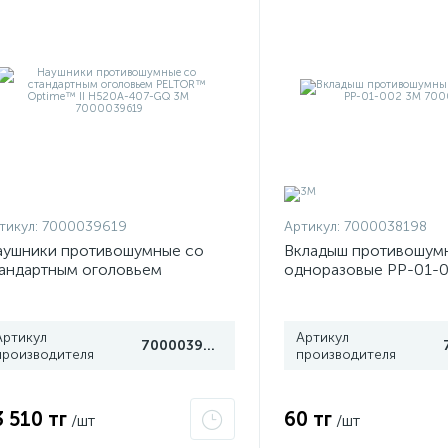
тикул:
7000039619
Артикул:
7000038198
ушники противошумные со
Вкладыш противошум
андартным оголовьем
одноразовые PP-01-
LTOR™ Optime™ II H520A-
7000038198
7-GQ 3М 7000039619
Артикул
Артикул
7000039619
производителя
производителя
3 510 тг
60 тг
/шт
/шт