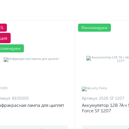
1%
Рекомендуем
ция
комендуем
тикул:
8105005
Артикул:
2526 SF 1207
фракрасная лампа для цыплят
Аккумулятор 12В 7А.ч 
Force SF 1207