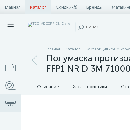
Главная
Каталог
Скидки
-%
Бренды
Магазин
Главная
Каталог
Бактерицидное обору
Полумаска противо
FFP1 NR D 3М 7100
Описание
Характеристики
Отз