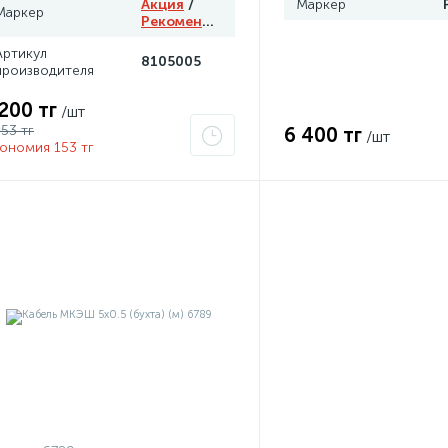
Акция
/
Маркер
Маркер
Рекомендуем
Артикул
8105005
производителя
 200 тг
/шт
353 тг
6 400 тг
/шт
ономия 153 тг