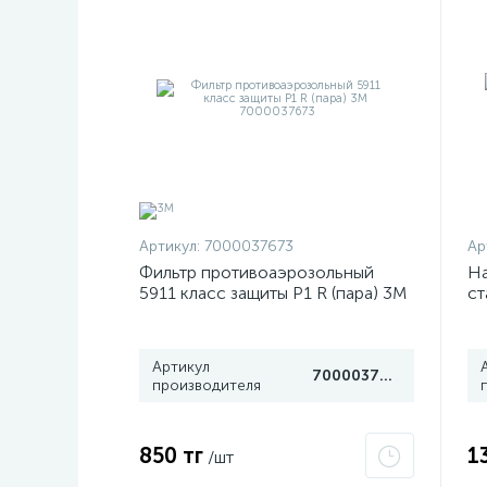
Артикул:
7000037673
Ар
Фильтр противоаэрозольный
На
5911 класс защиты P1 R (пара) 3М
ст
7000037673
PE
40
Артикул
7000037673
производителя
850 тг
1
/шт