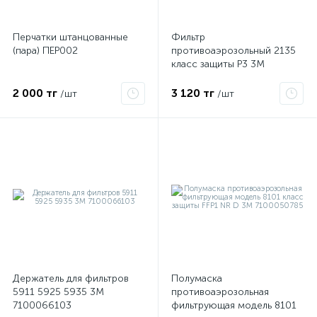
Перчатки штанцованные
Фильтр
ые
(пара) ПЕР002
противоаэрозольный 2135
класс защиты Р3 3М
7000029734
2 000 тг
3 120 тг
/шт
/шт
Держатель для фильтров
Полумаска
5911 5925 5935 3М
противоаэрозольная
7100066103
фильтрующая модель 8101