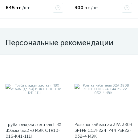
класс защиты FFP1 NR D 3М
7100050785
645 тг
300 тг
/шт
/шт
Персональные рекомендации
Труба гладкая жесткая ПВХ
Розетка кабельная 32А 380В
d16мм (дл.3м) ИЭК CTR10-
3P+PЕ ССИ-224 IP44 PSR22-
016-K41-111I
032-4 ИЭК