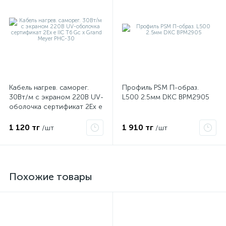
Кабель нагрев. саморег.
Профиль PSM П-образ.
30Вт/м с экраном 220В UV-
L500 2.5мм DKC BPM2905
оболочка сертификат 2Ex e
IIC T6 Gc x Grand Meyer
PHC-30
1 120 тг
1 910 тг
/шт
/шт
Похожие товары