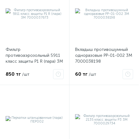
Фильтр
Вкладыш противошумный
противоаэрозольный 5911
одноразовые PP-01-002 3М
класс защиты P1 R (пара) 3М
7000038198
7000037673
850 тг
60 тг
/шт
/шт
е
ые
ие