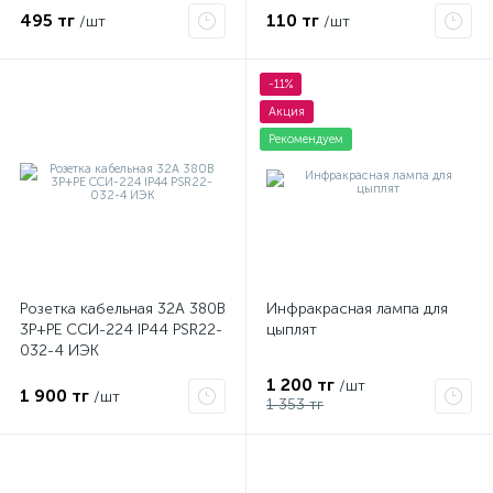
495 тг
110 тг
/шт
/шт
-11%
Акция
Рекомендуем
Розетка кабельная 32А 380В
Инфракрасная лампа для
3P+PЕ ССИ-224 IP44 PSR22-
цыплят
032-4 ИЭК
1 200 тг
/шт
1 900 тг
/шт
1 353 тг