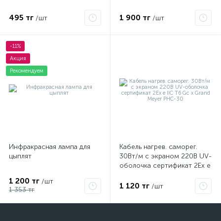
495 тг
1 900 тг
/шт
/шт
-11%
Акция
Рекомендуем
Инфракрасная лампа для
Кабель нагрев. саморег.
цыплят
30Вт/м с экраном 220В UV-
оболочка сертификат 2Ex e
IIC T6 Gc x Grand Meyer
1 200 тг
/шт
PHC-30
1 120 тг
/шт
1 353 тг