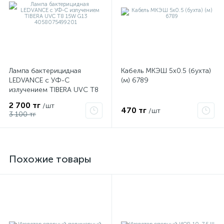
Лампа бактерицидная
Кабель МКЭШ 5х0.5 (бухта)
LEDVANCE с УФ-С
(м) 6789
излучением TIBERA UVC T8
15W G13 4058075499201
2 700 тг
/шт
470 тг
/шт
3 100 тг
Похожие товары