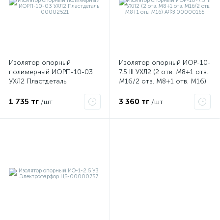
Изолятор опорный
Изолятор опорный ИОР-10-
полимерный ИОРП-10-03
7.5 III УХЛ2 (2 отв. М8+1 отв.
УХЛ2 Пластдеталь
М16/2 отв. М8+1 отв. М16)
00002521
АФЗ 00000165
1 735 тг
3 360 тг
/шт
/шт
е
ые
ие