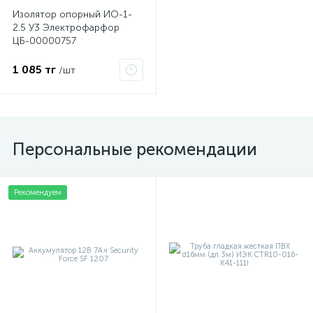
Изолятор опорный ИО-1-
2.5 У3 Электрофарфор
ЦБ-00000757
ые
1 085 тг
/шт
Персональные рекомендации
Рекомендуем