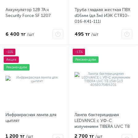
Аккумулятор 12В 7А.ч
Труба гладкая жесткая ПВХ
Security Force SF 1207
d16мм (дл.3м) ИЭК CTR10-
016-K41-111I
6 400 тг
495 тг
/шт
/шт
-11%
-13%
Акция
Рекомендуем
Рекомендуем
Инфракрасная лампа для
Лампа бактерицидная
цыплят
LEDVANCE с УФ-С
излучением TIBERA UVC T8
15W G13 4058075499201
1 200 тг
2 700 тг
/шт
/шт