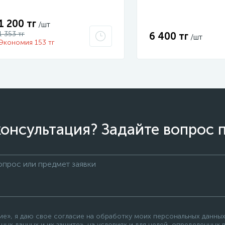
1 200 тг
/шт
1 353 тг
6 400 тг
/шт
Экономия 153 тг
онсультация? Задайте вопрос 
», я даю свое согласие на обработку моих персональных данных,
ных данных и их защите», на условиях и для целей, определенных