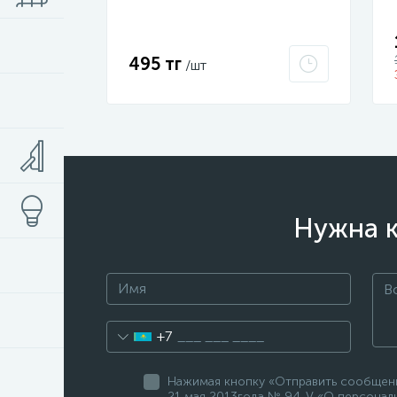
016-K41-111I
495 тг
/шт
Нужна к
+7
Нажимая кнопку «Отправить сообщение
21 мая 2013года № 94-V «О персональ