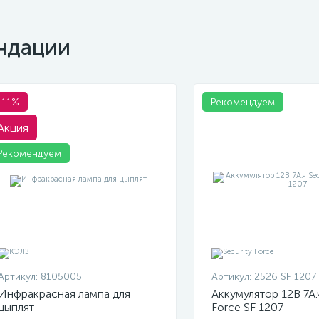
ндации
-11%
Рекомендуем
Акция
Рекомендуем
Артикул:
8105005
Артикул:
2526 SF 1207
Инфракрасная лампа для
Аккумулятор 12В 7А.ч
цыплят
Force SF 1207