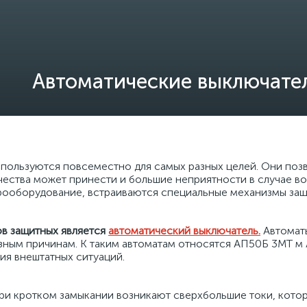
Автоматические выключате
пользуются повсеместно для самых разных целей. Они позв
чества может принести и большие неприятности в случае в
трооборудование, встраиваются специальные механизмы за
в защитных является
автоматический выключатель.
Автомат
азным причинам. К таким автоматам относятся АП50Б 3МТ м
ия внештатных ситуаций.
При кротком замыкании возникают сверхбольшие токи, котор