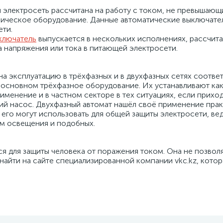
ая электросеть рассчитана на работу с током, не превышаю
рическое оборудование. Данные автоматические выключате
ети.
ключатель
выпускается в нескольких исполнениях, рассчита
а напряжения или тока в питающей электросети.
на эксплуатацию в трёхфазных и в двухфазных сетях соотве
 основном трёхфазное оборудование. Их устанавливают как
рименение и в частном секторе в тех ситуациях, если прих
ий насос. Двухфазный автомат нашёл своё применение прак
е его могут использовать для общей защиты электросети, ве
ем освещения и подобных.
ся для защиты человека от поражения током. Она не позвол
айти на сайте специализированной компании vkc.kz, кото