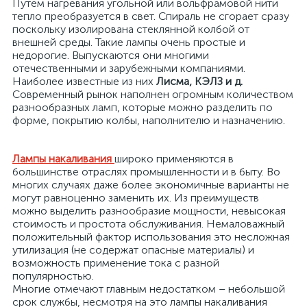
Путем нагревания угольной или вольфрамовой нити
тепло преобразуется в свет. Спираль не сгорает сразу
поскольку изолирована стеклянной колбой от
внешней среды. Такие лампы очень простые и
недорогие. Выпускаются они многими
отечественными и зарубежными компаниями.
Наиболее известные из них
Лисма, КЭЛЗ и д.
Современный рынок наполнен огромным количеством
разнообразных ламп, которые можно разделить по
форме, покрытию колбы, наполнителю и назначению.
Лампы накаливания
широко применяются в
х
большинстве отраслях промышленности и в быту. Во
многих случаях даже более экономичные варианты не
могут равноценно заменить их. Из преимуществ
можно выделить разнообразие мощности, невысокая
стоимость и простота обслуживания. Немаловажный
положительный фактор использования это несложная
утилизация (не содержат опасные материалы) и
возможность применение тока с разной
популярностью.
Многие отмечают главным недостатком – небольшой
срок службы, несмотря на это лампы накаливания