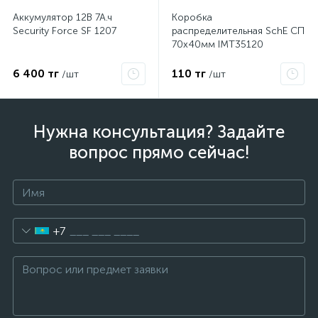
Аккумулятор 12В 7А.ч
Коробка
Security Force SF 1207
распределительная SchE СП
70х40мм IMT35120
6 400 тг
110 тг
/шт
/шт
Нужна консультация? Задайте
вопрос прямо сейчас!
+7