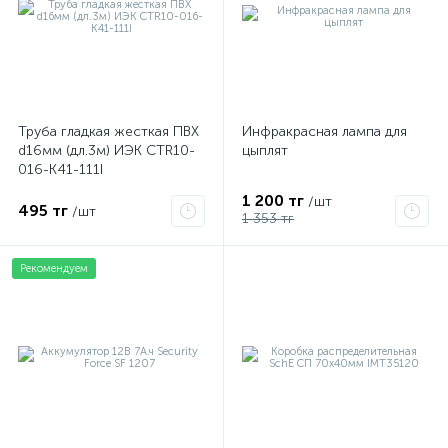
Труба гладкая жесткая ПВХ
Инфракрасная лампа для
d16мм (дл.3м) ИЭК CTR10-
цыплят
016-K41-111I
1 200 тг
/шт
495 тг
/шт
1 353 тг
Рекомендуем