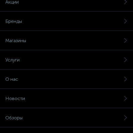
Акции
Бренды
Магазины
е
Услуги
ые
О нас
Новости
ие
Обзоры
ые