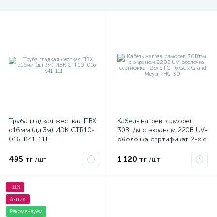
Труба гладкая жесткая ПВХ
Кабель нагрев. саморег.
d16мм (дл.3м) ИЭК CTR10-
30Вт/м с экраном 220В UV-
016-K41-111I
оболочка сертификат 2Ex e
IIC T6 Gc x Grand Meyer
PHC-30
495 тг
1 120 тг
/шт
/шт
-11%
Акция
Рекомендуем