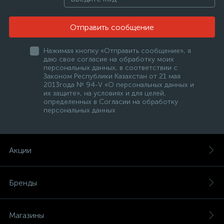
Отправить сообщение
Нажимая кнопку «Отправить сообщение», я
даю свое согласие на обработку моих
персональных данных, в соответствии с
Законом Республики Казахстан от 21 мая
2013года № 94-V «О персональных данных и
их защите», на условиях и для целей,
определенных в Согласии на обработку
персональных данных
Акции
Бренды
Магазины