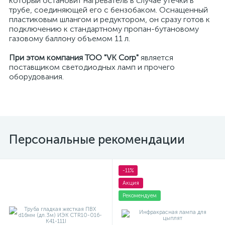
который остановит нагреватель в случае утечки в
трубе, соединяющей его с бензобаком. Оснащенный
пластиковым шлангом и редуктором, он сразу готов к
я
подключению к стандартному пропан-бутановому
газовому баллону объемом 11 л.
При этом компания ТОО "VK Corp"
является
поставщиком светодиодных ламп и прочего
оборудования.
Персональные рекомендации
-11%
Акция
Рекомендуем