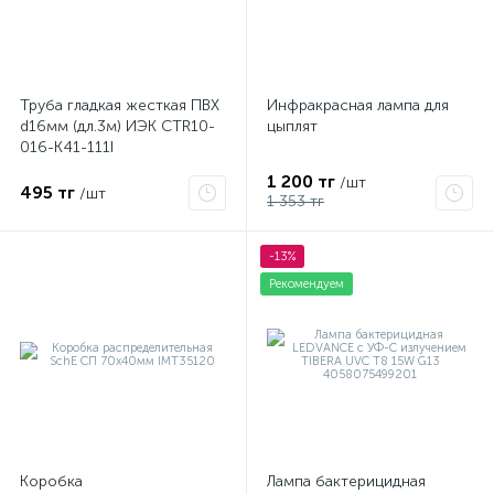
Труба гладкая жесткая ПВХ
Инфракрасная лампа для
d16мм (дл.3м) ИЭК CTR10-
цыплят
016-K41-111I
1 200 тг
/шт
495 тг
/шт
1 353 тг
-13%
Рекомендуем
Коробка
Лампа бактерицидная