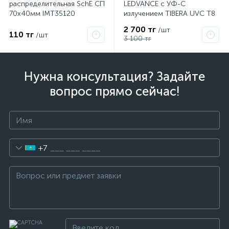
распределительная SchE СП
LEDVANCE с УФ-С
70х40мм IMT35120
излучением TIBERA UVC T8
15W G13 4058075499201
2 700 тг
/шт
110 тг
/шт
3 100 тг
Нужна консультация? Задайте
вопрос прямо сейчас!
+7